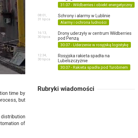
31.07 - Wildberries i obiekt energetyczny
08:01,
Schrony i alarmy w Lublinie
31 lipca
Alarmy i ochrona ludności
16:13,
Drony uderzyły w centrum Wildberries
30 lipca
pod Penzą
30.07 - Uderzenie w rosyjską logistykę
12:34,
Rosyjska rakieta spadła na
30 lipca
Lubelszczyźnie
30.07 - Rakieta spadła pod Turobinem
Rubryki wiadomości
tion time by
process, but
distribution
utomation of