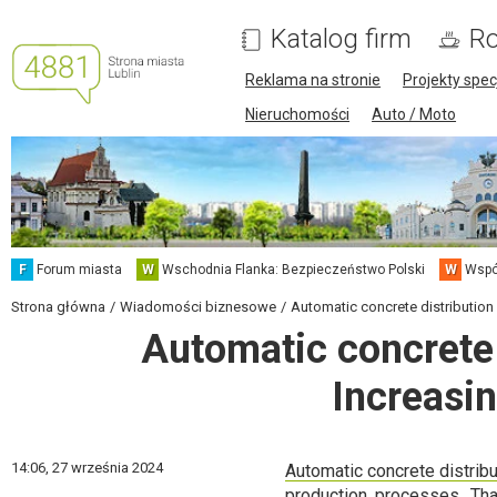
Katalog firm
Ro
Reklama na stronie
Projekty spec
Nieruchomości
Auto / Moto
F
Forum miasta
W
Wschodnia Flanka: Bezpieczeństwo Polski
W
Wspó
Strona główna
Wiadomości biznesowe
Automatic concrete distribution 
Automatic concrete 
Increasin
14:06,
27 września 2024
Automatic concrete distrib
production processes. Th