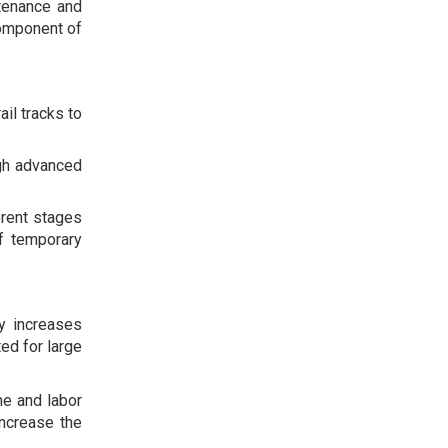
tenance and
component of
il tracks to
gh advanced
erent stages
of temporary
y increases
ed for large
e and labor
ncrease the