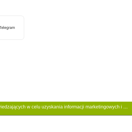
Ta Strona używa plików «cookies». Portal korzysta również z serwisu internetowego do zbierania danych technicznych o odwiedzających w celu uzyskania informacji marketingowych i statystycznych. Warunki przetwarzania danych odwiedzających Stronę, patrz: