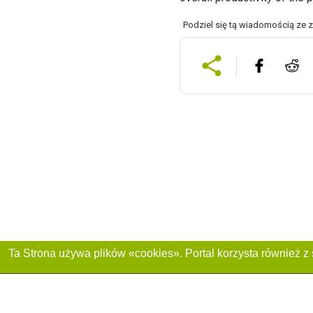
Podziel się tą wiadomością ze 
Dołącz do nas :
Reklama na stronie
Franczyza „CitySites”