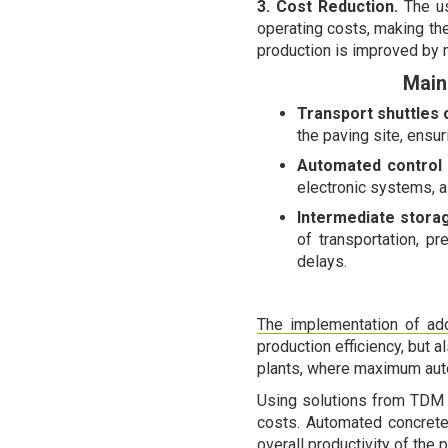
3. Cost Reduction.
The us
operating costs, making the
production is improved by 
Main
Transport shuttles 
the paving site, ensur
Automated control
electronic systems, a
Intermediate stora
of transportation, p
delays.
The implementation of add
production efficiency, but 
plants, where maximum auto
Using solutions from TDM 
costs. Automated concrete
overall productivity of the p