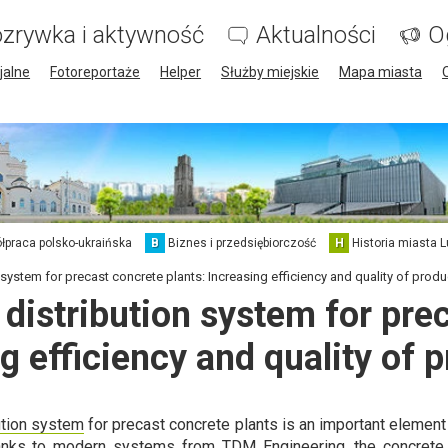
zrywka i aktywność
Aktualności
O
jalne
Fotoreportaże
Helper
Służby miejskie
Mapa miasta
łpraca polsko-ukraińska
B
Biznes i przedsiębiorczość
H
Historia miasta L
system for precast concrete plants: Increasing efficiency and quality of produ
distribution system for prec
g efficiency and quality of 
ution system
for precast concrete plants is an important element
anks to modern systems from TDM Engineering, the concrete d