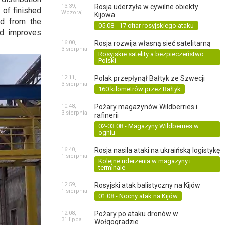
13:39,
Rosja uderzyła w cywilne obiekty
 of finished
Wczoraj
Kijowa
ed from the
05.08 - 17 ofiar rosyjskiego ataku
nd improves
16:00,
Rosja rozwija własną sieć satelitarną
3 sierpnia
Rosyjskie satelity a bezpieczeństwo
Polski
12:11,
Polak przepłynął Bałtyk ze Szwecji
3 sierpnia
160 kilometrów przez Bałtyk
10:48,
Pożary magazynów Wildberries i
3 sierpnia
rafinerii
02-03.08 - Magazyny Wildberries w
ogniu
16:40,
Rosja nasila ataki na ukraińską logistykę
1 sierpnia
Kolejne uderzenia w magazyny i
terminale
12:59,
Rosyjski atak balistyczny na Kijów
1 sierpnia
01.08 - Nocny atak na Kijów
12:08,
Pożary po ataku dronów w
31 lipca
Wołgogradzie