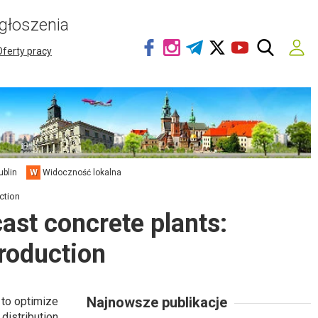
głoszenia
Oferty pracy
ublin
W
Widoczność lokalna
ction
ast concrete plants:
production
Najnowsze publikacje
 to optimize
istribution