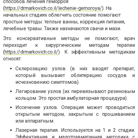
способов лечения геморроя
(
https://drmarkovich.co.il/lechenie-gemoroya/
). На
начальных стадиях облегчить состояние помогают
простые методы: теплые ванны, коррекция питания,
лечебные травы. Также назначаются свечи и мази.
Это консервативные методы не помогают, врач
переходит к хирургическим методам терапии
(
https://drmarkovich.co.il/
). К эффективным методикам
относят:
Склерозацию узлов (в них вводят препарат,
который вызывает облитерацию сосудов и
исчезновению симптомов).
Легирование узлов (их перевязывают резиновым
кольцом. Это простая амбулаторная процедура).
Иссечение узлов. Операция может проводиться
открытым методом, закрытым с прошиванием
или аппаратным.
Лазерная терапия. Используется на 1 и 2 стадии.
Эффективная и малотравматичная методика с