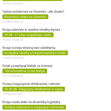
16:02,
6 sierpnia
Tężnia solankowa na Sławinku. Jak działa?
Bezpłatny relaks na Sławinku
12:38,
6 sierpnia
Rosja uderzyła w cywilne obiekty Kijowa
05.08 - 17 ofiar rosyjskiego ataku
13:39,
5 sierpnia
Rosja rozwija własną sieć satelitarną
Rosyjskie satelity a bezpieczeństwo Polski
16:00,
3 sierpnia
Polak przepłynął Bałtyk ze Szwecji
160 kilometrów przez Bałtyk
12:11,
3 sierpnia
Pożary magazynów Wildberries i rafinerii
02-03.08 - Magazyny Wildberries w ogniu
10:48,
3 sierpnia
Rosja nasila ataki na ukraińską logistykę
Kolejne uderzenia w magazyny i terminale