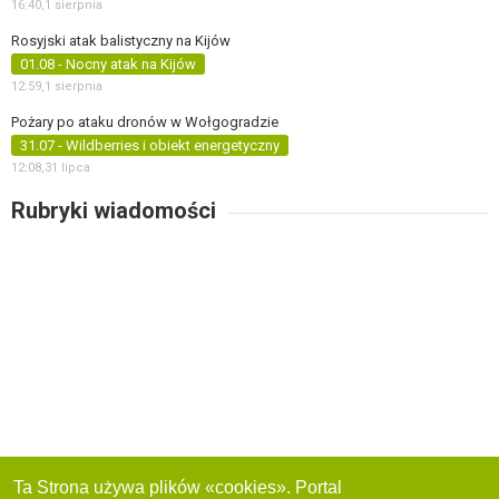
16:40,
1 sierpnia
Rosyjski atak balistyczny na Kijów
01.08 - Nocny atak na Kijów
12:59,
1 sierpnia
Pożary po ataku dronów w Wołgogradzie
31.07 - Wildberries i obiekt energetyczny
12:08,
31 lipca
Rubryki wiadomości
Ta Strona używa plików «cookies». Portal