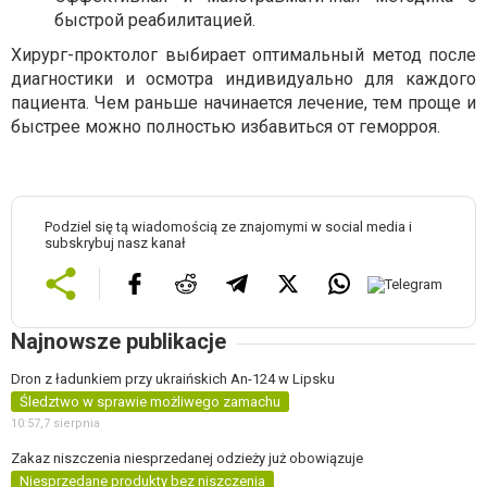
быстрой реабилитацией.
Хирург-проктолог выбирает оптимальный метод после
диагностики и осмотра индивидуально для каждого
пациента. Чем раньше начинается лечение, тем проще и
быстрее можно полностью избавиться от геморроя.
Podziel się tą wiadomością ze znajomymi w social media i
subskrybuj nasz kanał
Najnowsze publikacje
Dron z ładunkiem przy ukraińskich An-124 w Lipsku
Śledztwo w sprawie możliwego zamachu
10:57,
7 sierpnia
Zakaz niszczenia niesprzedanej odzieży już obowiązuje
Niesprzedane produkty bez niszczenia