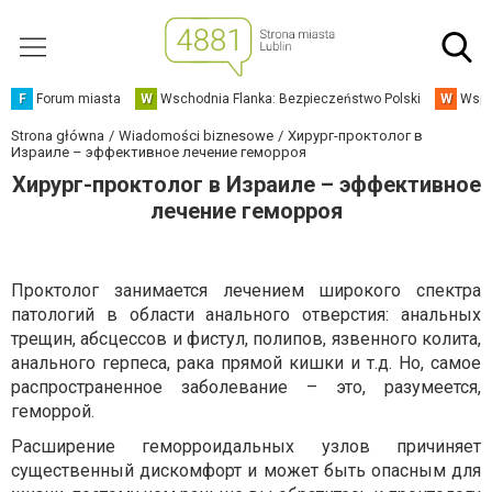
F
Forum miasta
W
Wschodnia Flanka: Bezpieczeństwo Polski
W
Wspó
Strona główna
Wiadomości biznesowe
Хирург-проктолог в
Израиле – эффективное лечение геморроя
Хирург-проктолог в Израиле – эффективное
лечение геморроя
Проктолог занимается лечением широкого спектра
патологий в области анального отверстия: анальных
трещин, абсцессов и фистул, полипов, язвенного колита,
анального герпеса, рака прямой кишки и т.д. Но, самое
распространенное заболевание – это, разумеется,
геморрой.
Расширение геморроидальных узлов причиняет
существенный дискомфорт и может быть опасным для