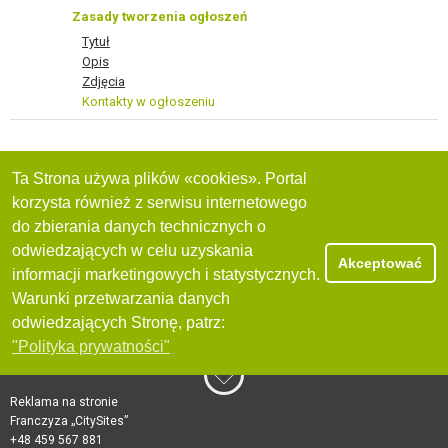
Zasady tworzenia ogłoszeń
Tytuł
Opis
Zdjęcia
Kontakty w ogłoszeniu
Ta Strona używa plików «cookies». Portal
korzysta również z serwisu internetowego
do zbierania danych technicznych o
odwiedzających w celu uzyskania
Akceptować
informacji marketingowych i statystycznych.
Warunki przetwarzania danych
odwiedzających Stronę, patrz:
"Polityka prywatności"
Reklama na stronie
Franczyza „CitySites”
+48 459 567 881