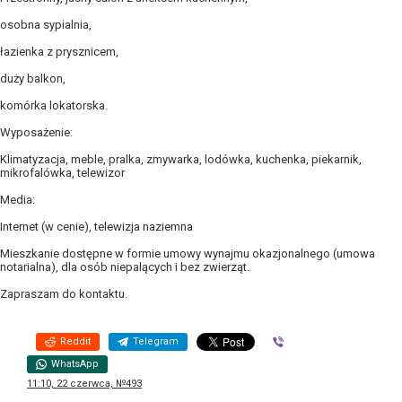
osobna sypialnia,
łazienka z prysznicem,
duży balkon,
komórka lokatorska.
Wyposażenie:
Klimatyzacja, meble, pralka, zmywarka, lodówka, kuchenka, piekarnik,
mikrofalówka, telewizor
Media:
Internet (w cenie), telewizja naziemna
Mieszkanie dostępne w formie umowy wynajmu okazjonalnego (umowa
notarialna), dla osób niepalących i bez zwierząt.
Zapraszam do kontaktu.
Reddit
Telegram
Viber
WhatsApp
11:10, 22 czerwca, №493