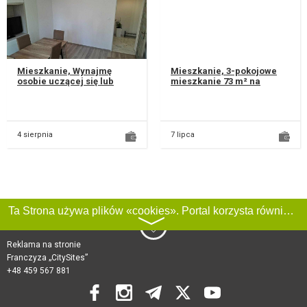
Mieszkanie, Wynajmę
Mieszkanie, 3-pokojowe
osobie uczącej się lub
mieszkanie 73 m² na
pracującej mieszkanie
wynajem od września.
60m w pięknym domu na
Lublin - Poręba. Blok 2-
parterze dost...
piętrowy....
4 sierpnia
7 lipca
Ta Strona używa plików «cookies». Portal korzysta również z serwisu internetowego do zbierania danych technicznych o odwiedzających w celu uzyskania informacji marketingowych i statystycznych. Warunki przetwarzania danych odwiedzających Stronę, patrz:
〉
Reklama na stronie
Franczyza „CitySites”
+48 459 567 881