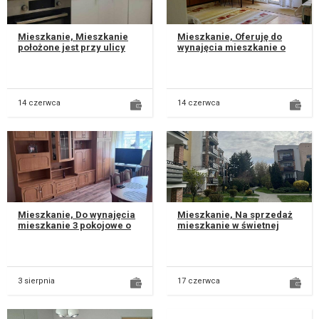
Mieszkanie, Mieszkanie
Mieszkanie, Oferuję do
położone jest przy ulicy
wynajęcia mieszkanie o
lwowskiej 20 w Lublinie.
powierzchni 58 m².
mieszkanie świeżo po
Mieszkanie dla studentów
remonc...
lub młodyc...
14 czerwca
14 czerwca
Mieszkanie, Do wynajęcia
Mieszkanie, Na sprzedaż
mieszkanie 3 pokojowe o
mieszkanie w świetnej
powierzchni 64 m2
lokalizacji – mini osiedle
położone na 0/10 piętrze w
przy ul. Wojciechowskiej
bloku...
/...
3 sierpnia
17 czerwca