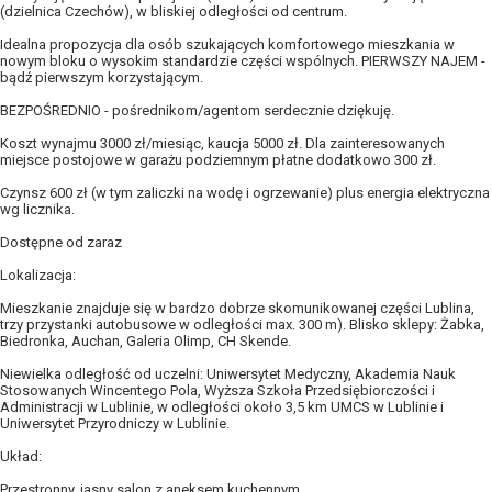
(dzielnica Czechów), w bliskiej odległości od centrum.
Idealna propozycja dla osób szukających komfortowego mieszkania w
nowym bloku o wysokim standardzie części wspólnych. PIERWSZY NAJEM -
bądź pierwszym korzystającym.
BEZPOŚREDNIO - pośrednikom/agentom serdecznie dziękuję.
Koszt wynajmu 3000 zł/miesiąc, kaucja 5000 zł. Dla zainteresowanych
miejsce postojowe w garażu podziemnym płatne dodatkowo 300 zł.
Czynsz 600 zł (w tym zaliczki na wodę i ogrzewanie) plus energia elektryczna
wg licznika.
Dostępne od zaraz
Lokalizacja:
Mieszkanie znajduje się w bardzo dobrze skomunikowanej części Lublina,
trzy przystanki autobusowe w odległości max. 300 m). Blisko sklepy: Żabka,
Biedronka, Auchan, Galeria Olimp, CH Skende.
Niewielka odległość od uczelni: Uniwersytet Medyczny, Akademia Nauk
Stosowanych Wincentego Pola, Wyższa Szkoła Przedsiębiorczości i
Administracji w Lublinie, w odległości około 3,5 km UMCS w Lublinie i
Uniwersytet Przyrodniczy w Lublinie.
Układ:
Przestronny, jasny salon z aneksem kuchennym,