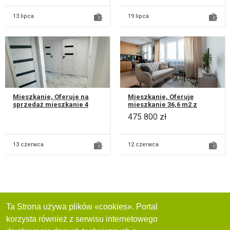
13 lipca
19 lipca
Mieszkanie, Oferuje na
Mieszkanie, Oferuję
sprzedaż mieszkanie 4
mieszkanie 36,6 m2 z
pokojowe w bezpośrednim
aneksem kuchennym oraz
475 800 zł
sąsiedztwie najlepszych
sypialnią w dzielnicy
lubelsk...
Czechów, przy...
13 czerwca
12 czerwca
Ta Strona używa plików «cookies». Portal
korzysta również z serwisu internetowego