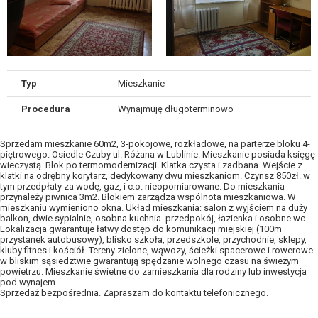
Typ
Mieszkanie
Procedura
Wynajmuję długoterminowo
Sprzedam mieszkanie 60m2, 3-pokojowe, rozkładowe, na parterze bloku 4-
piętrowego. Osiedle Czuby ul. Różana w Lublinie. Mieszkanie posiada księgę
wieczystą. Blok po termomodernizacji. Klatka czysta i zadbana. Wejście z
klatki na odrębny korytarz, dedykowany dwu mieszkaniom. Czynsz 850zł. w
tym przedpłaty za wodę, gaz, i c.o. nieopomiarowane. Do mieszkania
przynależy piwnica 3m2. Blokiem zarządza wspólnota mieszkaniowa. W
mieszkaniu wymieniono okna. Układ mieszkania: salon z wyjściem na duży
balkon, dwie sypialnie, osobna kuchnia. przedpokój, łazienka i osobne wc.
Lokalizacja gwarantuje łatwy dostęp do komunikacji miejskiej (100m
przystanek autobusowy), blisko szkoła, przedszkole, przychodnie, sklepy,
kluby fitnes i kościół. Tereny zielone, wąwozy, ścieżki spacerowe i rowerowe
w bliskim sąsiedztwie gwarantują spędzanie wolnego czasu na świeżym
powietrzu. Mieszkanie świetne do zamieszkania dla rodziny lub inwestycja
pod wynajem.
Sprzedaż bezpośrednia. Zapraszam do kontaktu telefonicznego.