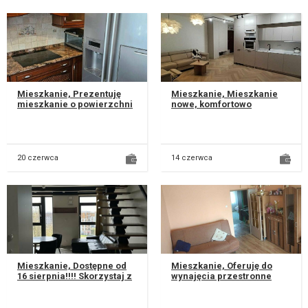
Mieszkanie, Prezentuję
Mieszkanie, Mieszkanie
mieszkanie o powierzchni
nowe, komfortowo
56 m², umeblowane i
wykończone i wyposażone.
wyposażone w wysokiej
Znajdują się w nim
jakości sp...
wszystkie meble...
20 czerwca
14 czerwca
Mieszkanie, Dostępne od
Mieszkanie, Oferuję do
16 sierpnia!!!! Skorzystaj z
wynajęcia przestronne
promocji – za sierpień
mieszkanie o powierzchni
płacisz tylko połowę...
60 m². Znajduje się na
drugim...