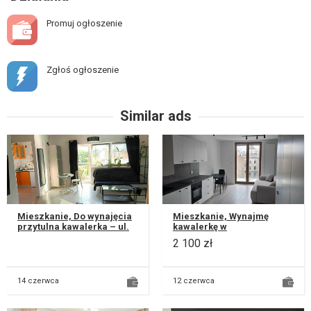
Promuj ogłoszenie
Zgłoś ogłoszenie
Similar ads
Mieszkanie, Do wynajęcia
Mieszkanie, Wynajmę
przytulna kawalerka – ul.
kawalerkę w
Bajkowa, Lublin Oferuję do
apartamentowcu w ścisłym
2 100 zł
wynajęcia komfortow...
centrum Lublina ul. Jasna
7. Kawalerka o po...
14 czerwca
12 czerwca