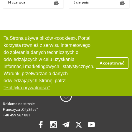
14 czerwca
3 sierpnia
Ta Strona używa plików «cookies». Portal
korzysta również z serwisu internetowego
do zbierania danych technicznych o
odwiedzających w celu uzyskania
Akceptować
informacji marketingowych i statystycznych.
Warunki przetwarzania danych
odwiedzających Stronę, patrz:
"Polityka prywatności"
Reklama na stronie
Franczyza „CitySites”
+48 459 567 881