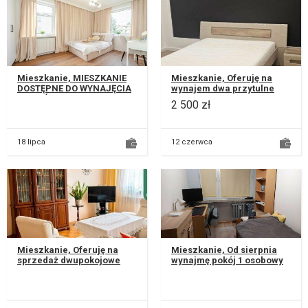
Mieszkanie, MIESZKANIE
Mieszkanie, Oferuję na
DOSTĘPNE DO WYNAJĘCIA
wynajem dwa przytulne
OD PAŹDZIERNIKA
mieszkania o powierzchni
2 500 zł
NAJWAŻNIEJSZE
42 m². Znajdziesz tu dwa
INFORMACJE: • Mieszka...
pokoj...
18 lipca
12 czerwca
Mieszkanie, Oferuję na
Mieszkanie, Od sierpnia
sprzedaż dwupokojowe
wynajmę pokój 1 osobowy
mieszkanie o powierzchni
w mieszkaniu studenckim
56,67 m2 w bloku z 1996r.
przy ulicy Nadbystrzyckiej
znajd...
8...