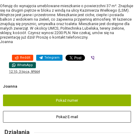
Oferuję do wynajęcia umeblowane mieszkanie o powierzchni 37 m². Znajduje
się na drugim piętrze w bloku z windą na ulicy Kazimierza Wielkiego (LSM).
Wnętrze jest jasne i przestronne. Mieszkanie jest ciche, ciepłe i posiada
balkon z widokiem na zieleń, co zapewnia przyjemną atmosferę. W łazience
znajdują się prysznic, umywalka oraz toaleta. Mieszkanie jest dostępne dla
małych zwierząt. W okolicy UMCS, Politechnika Lubelska, tereny zielone,
sklepy, kościół. Czynsz wynosi 2200 PLN. Nie czekaj, umów się na
prezentację już dziś! Proszę o kontakt telefoniczny.
Joanna
Reddit
Telegram
Viber
WhatsApp
12:10, 3 lipca, №664
Joanna
Pokaż numer
Pokaż E-mail
Działania