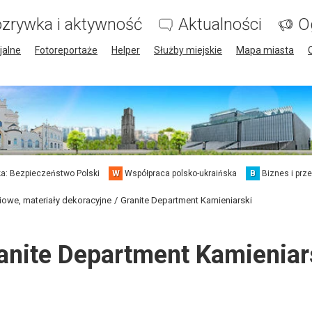
zrywka i aktywność
Aktualności
O
jalne
Fotoreportaże
Helper
Służby miejskie
Mapa miasta
a: Bezpieczeństwo Polski
W
Współpraca polsko-ukraińska
B
Biznes i prz
iowe, materiały dekoracyjne
Granite Department Kamieniarski
anite Department Kamieniar