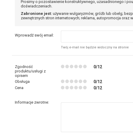
Prosimy o pozostawienie konstruktywnego, uzasadnionego i pou
doświadczeniach.
Zabronione jest:
używanie wulgaryzmów, gróźb lub obelg; bezp
zewnętrznych stron internetowych; reklama, autopromocja oraz w
Wprowadź swój email:
Twój e-mail nie będzie widoczny na stronie
Zgodność
0/12
produktu/usługi z
opisem
Obsługa
0/12
Cena
0/12
Informacje zwrotne: