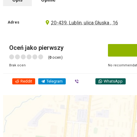
Adres
20-439, Lublin, ulica Głuska , 16
Oceń jako pierwszy
(
0
ocen)
No recommendati
Brak ocen
Reddit
Telegram
Viber
WhatsApp