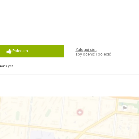
Zaloguj się
,
Polecam
aby ocenić i polecić
ons yet