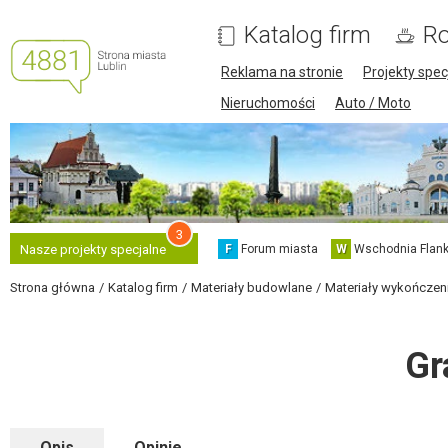
Katalog firm
Ro
Reklama na stronie
Projekty spec
Nieruchomości
Auto / Moto
3
F
Forum miasta
W
Wschodnia Flank
Nasze projekty specjalne
Strona główna
Katalog firm
Materiały budowlane
Materiały wykończen
Gr
Opis
Opinie