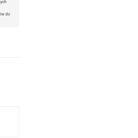
tych
ków do