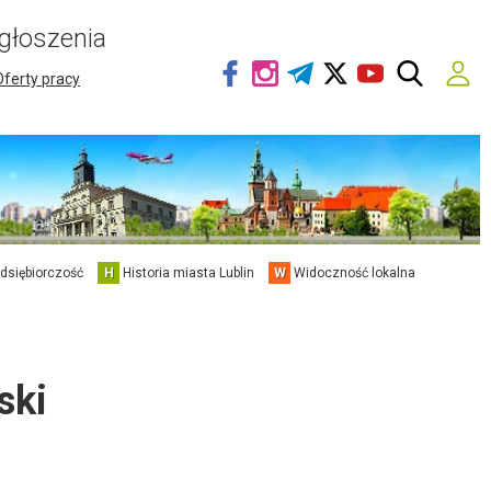
głoszenia
Oferty pracy
edsiębiorczość
H
Historia miasta Lublin
W
Widoczność lokalna
ski