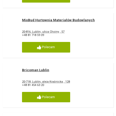
MixBud Hurtownia Materiałów Budowlanych
20-816, Lublin, ulica Choiny , 57
+48 81 718 59 09
Polecam
Bricoman Lublin
20-718, Lublin, aleja Kraśnicka , 128
+48 81 454 63 20
Polecam