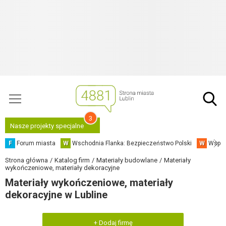
3
Nasze projekty specjalne
F
Forum miasta
W
Wschodnia Flanka: Bezpieczeństwo Polski
W
Współ
Strona główna
Katalog firm
Materiały budowlane
Materiały
wykończeniowe, materiały dekoracyjne
Materiały wykończeniowe, materiały
dekoracyjne w Lubline
+ Dodaj firmę