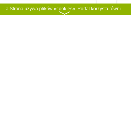
Filtry
Ta Strona używa plików «cookies». Portal korzysta również z serwisu internetowego do zbierania danych technicznych o odwiedzających w celu uzyskania informacji marketingowych i statystycznych. Warunki przetwarzania danych odwiedzających Stronę, patrz:
〉
Leroy Merlin Lublin
Lublin, aleja Spółdzielczości Pracy , 32
+48 81 718 28 00
Polecam
Castorama
Lublin, ulica Mełgiewska , 16
+48 81 531 31 00
Polecam
Leroy Merlin Lublin Felin