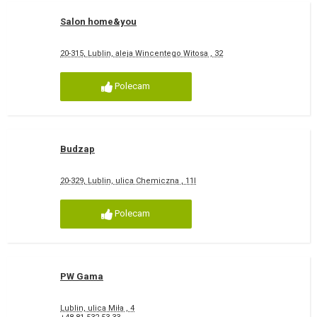
Salon home&you
20-315, Lublin, aleja Wincentego Witosa , 32
Polecam
Budzap
20-329, Lublin, ulica Chemiczna , 11I
Polecam
PW Gama
Lublin, ulica Miła , 4