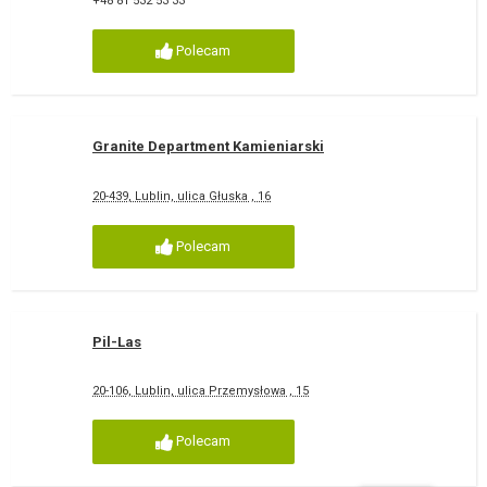
+48 81 532 53 33
Polecam
Granite Department Kamieniarski
20-439, Lublin, ulica Głuska , 16
Polecam
Pil-Las
20-106, Lublin, ulica Przemysłowa , 15
Polecam