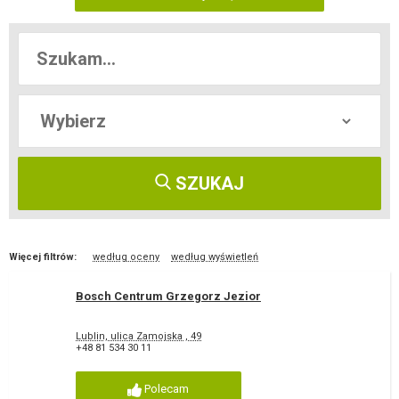
SZUKAJ
Więcej filtrów:
według oceny
według wyświetleń
Bosch Centrum Grzegorz Jezior
Lublin, ulica Zamojska , 49
+48 81 534 30 11
Polecam