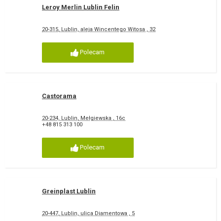
Leroy Merlin Lublin Felin
20-315, Lublin, aleja Wincentego Witosa , 32
Polecam
Castorama
20-234, Lublin, Mełgiewska , 16c
+48 815 313 100
Polecam
Greinplast Lublin
20-447, Lublin, ulica Diamentowa , 5