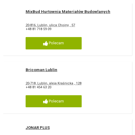
MixBud Hurtownia Materiałów Budowlanych
20-816, Lublin, ulica Choiny , 57
+48 81 718 59 09
Polecam
Bricoman Lublin
20-718, Lublin, aleja Kraśnicka , 128
+48 81 454 63 20
Polecam
JONAR PLUS