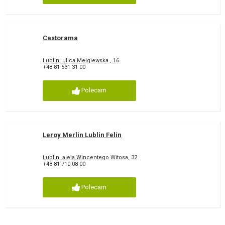
Castorama
Lublin, ulica Mełgiewska , 16
+48 81 531 31 00
Polecam
Leroy Merlin Lublin Felin
Lublin, aleja Wincentego Witosa, 32
+48 81 710 08 00
Polecam