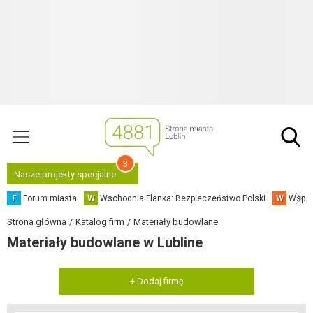
3
Nasze projekty specjalne
F
Forum miasta
W
Wschodnia Flanka: Bezpieczeństwo Polski
W
Współ
Strona główna
Katalog firm
Materiały budowlane
Materiały budowlane w Lubline
+ Dodaj firmę