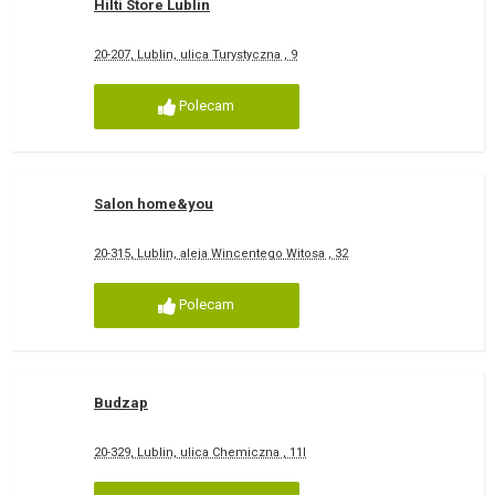
Hilti Store Lublin
20-207, Lublin, ulica Turystyczna , 9
Polecam
Salon home&you
20-315, Lublin, aleja Wincentego Witosa , 32
Polecam
Budzap
20-329, Lublin, ulica Chemiczna , 11I