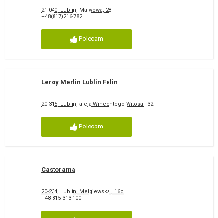
21-040, Lublin, Malwowa, 28
+48(817)216-782
Polecam
Leroy Merlin Lublin Felin
20-315, Lublin, aleja Wincentego Witosa , 32
Polecam
Castorama
20-234, Lublin, Mełgiewska , 16c
+48 815 313 100