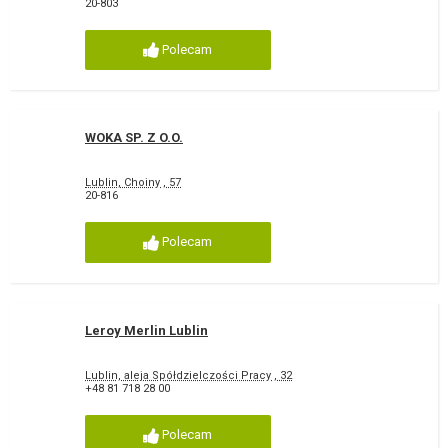
20-803
Polecam
WOKA SP. Z O.O.
Lublin, Choiny , 57
20-816
Polecam
Leroy Merlin Lublin
Lublin, aleja Spółdzielczości Pracy , 32
+48 81 718 28 00
Polecam