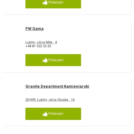
Polecam
PW Gama
Lublin, ulica Miła , 4
+48 81 532 53 33
Polecam
Granite Department Kamieniarski
20-439, Lublin, ulica Głuska , 16
Polecam