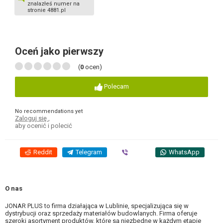
znalazłeś numer na
stronie 4881.pl
Oceń jako pierwszy
(
0
ocen)
Polecam
No recommendations yet
Zaloguj się
,
aby ocenić i polecić
Reddit
Telegram
Viber
WhatsApp
O nas
JONAR PLUS to firma działająca w Lublinie, specjalizująca się w
dystrybucji oraz sprzedaży materiałów budowlanych. Firma oferuje
szeroki asortyment produktów, które są niezbędne w każdym etapie