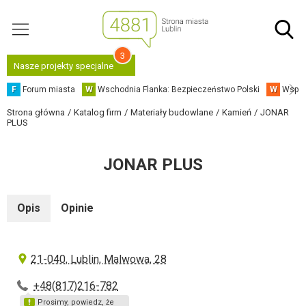
3
Nasze projekty specjalne
F
Forum miasta
W
Wschodnia Flanka: Bezpieczeństwo Polski
W
Współ
Strona główna
Katalog firm
Materiały budowlane
Kamień
JONAR
PLUS
JONAR PLUS
Opis
Opinie
21-040, Lublin, Malwowa, 28
+48(817)216-782
Prosimy, powiedz, że