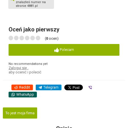
znalazłeś numer na
stronie 4881.pl
Oceń jako pierwszy
(
0
ocen)
Polecam
No recommendations yet
Zaloguj się
,
aby ocenić i polecić
Reddit
Telegram
Viber
WhatsApp
To jest moja firma