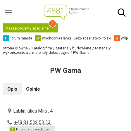
3
Nasze projekty specjalne
F
Forum miasta
W
Wschodnia Flanka: Bezpieczeństwo Polski
W
Współ
Strona główna
Katalog firm
Materiały budowlane
Materiały
wykończeniowe, materiały dekoracyjne
PW Gama
PW Gama
Opis
Opinie
Lublin, ulica Miła , 4
+48 81 532 53 33
Prosimy, powiedz, że