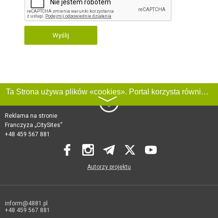
Wyślij
Ta Strona używa plików «cookies». Portal korzysta również z serwisu internetowego do zbierania danych technicznych o odwiedzających w celu uzyskania informacji marketingowych i statystycznych. Warunki przetwarzania danych odwiedzających Stronę, patrz:
〉
Reklama na stronie
Franczyza „CitySites”
+48 459 567 881
Autorzy projektu
inform@4881.pl
+48 459 567 881