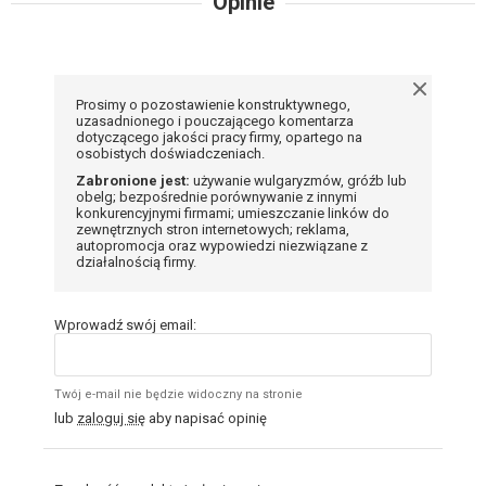
Opinie
Prosimy o pozostawienie konstruktywnego,
uzasadnionego i pouczającego komentarza
dotyczącego jakości pracy firmy, opartego na
osobistych doświadczeniach.
Zabronione jest:
używanie wulgaryzmów, gróźb lub
obelg; bezpośrednie porównywanie z innymi
konkurencyjnymi firmami; umieszczanie linków do
zewnętrznych stron internetowych; reklama,
autopromocja oraz wypowiedzi niezwiązane z
działalnością firmy.
Wprowadź swój email:
Twój e-mail nie będzie widoczny na stronie
lub
zaloguj się
aby napisać opinię