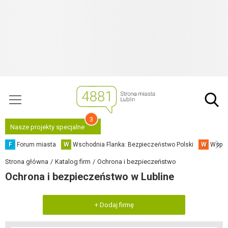
3
Nasze projekty specjalne
F
Forum miasta
W
Wschodnia Flanka: Bezpieczeństwo Polski
W
Współ
Strona główna
Katalog firm
Ochrona i bezpieczeństwo
Ochrona i bezpieczeństwo w Lubline
+ Dodaj firmę