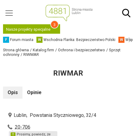
3
Nasze projekty specjalne
F
Forum miasta
W
Wschodnia Flanka: Bezpieczeństwo Polski
W
Współ
Strona główna
Katalog firm
Ochrona i bezpieczeństwo
Sprzęt
ochronny
RIWMAR
RIWMAR
Opis
Opinie
Lublin, Powstania Styczniowego, 32/4
20-706
Prosimy, powiedz, że