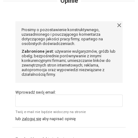
Opinie
Prosimy o pozostawienie konstruktywnego,
uzasadnionego i pouczającego komentarza
dotyczącego jakości pracy firmy, opartego na
osobistych doświadczeniach.
Zabronione jest:
używanie wulgaryzmów, gróźb lub
obelg; bezpośrednie porównywanie z innymi
konkurencyjnymi firmami; umieszczanie linków do
zewnętrznych stron internetowych; reklama,
autopromocja oraz wypowiedzi niezwiązane z
działalnością firmy.
Wprowadź swój email:
Twój e-mail nie będzie widoczny na stronie
lub
zaloguj się
aby napisać opinię