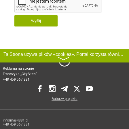
Wyślij
Ta Strona używa plików «cookies». Portal korzysta również z serwisu internetowego do zbierania danych technicznych o odwiedzających w celu uzyskania informacji marketingowych i statystycznych. Warunki przetwarzania danych odwiedzających Stronę, patrz:
〉
Reklama na stronie
Franczyza „CitySites”
+48 459 567 881
Autorzy projektu
inform@4881.pl
+48 459 567 881