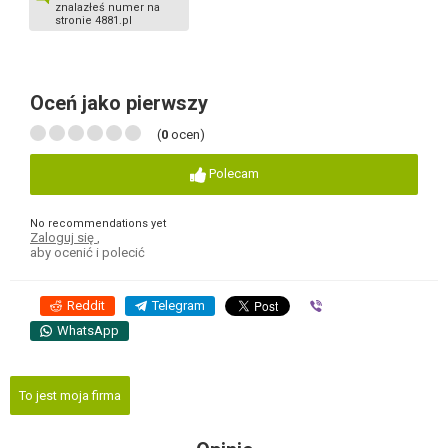
znalazłeś numer na
stronie 4881.pl
Oceń jako pierwszy
(
0
ocen)
Polecam
No recommendations yet
Zaloguj się
,
aby ocenić i polecić
Reddit
Telegram
Viber
WhatsApp
To jest moja firma