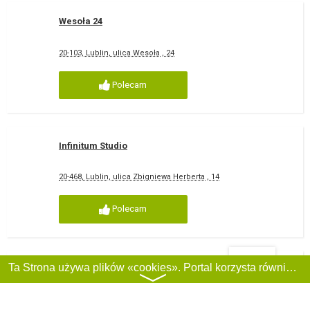
Wesoła 24
20-103, Lublin, ulica Wesoła , 24
Polecam
Infinitum Studio
20-468, Lublin, ulica Zbigniewa Herberta , 14
Polecam
Filtry
Ta Strona używa plików «cookies». Portal korzysta również z serwisu internetowego do zbierania danych technicznych o odwiedzających w celu uzyskania informacji marketingowych i statystycznych. Warunki przetwarzania danych odwiedzających Stronę, patrz:
SZKOŁA TAŃCA ZAMEK ANETA I ŁUKASZ PAWLAK
〉
20-148, Lublin, ulica Związkowa , 3A