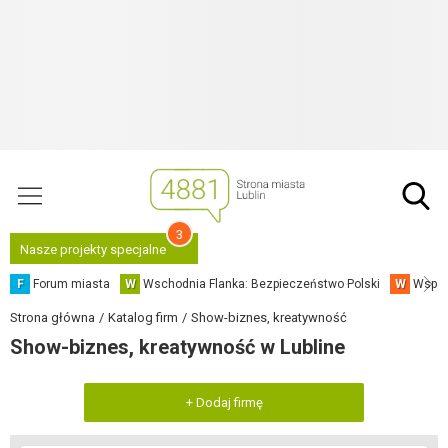
3
Nasze projekty specjalne
F
Forum miasta
W
Wschodnia Flanka: Bezpieczeństwo Polski
W
Współ
Strona główna
Katalog firm
Show-biznes, kreatywność
Show-biznes, kreatywność w Lubline
+ Dodaj firmę