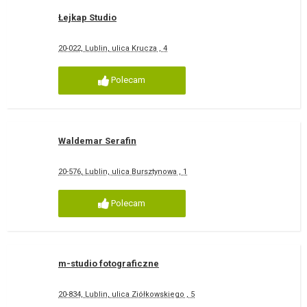
Łejkap Studio
20-022, Lublin, ulica Krucza , 4
Polecam
Waldemar Serafin
20-576, Lublin, ulica Bursztynowa , 1
Polecam
m-studio fotograficzne
20-834, Lublin, ulica Ziółkowskiego , 5