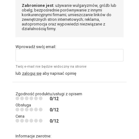
Zabronione jest:
używanie wulgaryzmów, gróźb lub
obelg; bezpośrednie porównywanie z innymi
konkurencyjnymi firmami; umieszczanie linków do
zewnętrznych stron internetowych; reklama,
autopromocja oraz wypowiedzi niezwiązane z
działalnością firmy.
Wprowadź swój email:
Twój e-mail nie będzie widoczny na stronie
lub
zaloguj się
aby napisać opinię
Zgodność produktu/usługi z opisem
0/12
Obsługa
0/12
Cena
0/12
Informacje zwrotne: