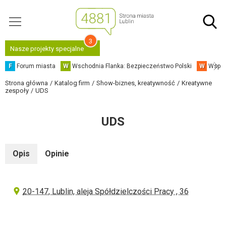
3
Nasze projekty specjalne
F
Forum miasta
W
Wschodnia Flanka: Bezpieczeństwo Polski
W
Współ
Strona główna
Katalog firm
Show-biznes, kreatywność
Kreatywne
zespoły
UDS
UDS
Opis
Opinie
20-147, Lublin, aleja Spółdzielczości Pracy , 36