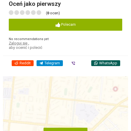
Oceń jako pierwszy
(
0
ocen)
Polecam
No recommendations yet
Zaloguj się
,
aby ocenić i polecić
Reddit
Telegram
Viber
WhatsApp