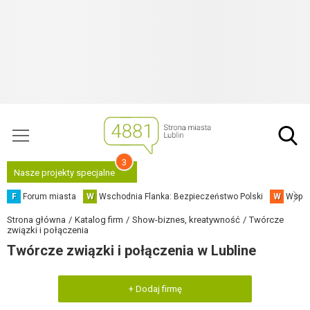
3
Nasze projekty specjalne
F
Forum miasta
W
Wschodnia Flanka: Bezpieczeństwo Polski
W
Współ
Strona główna
Katalog firm
Show-biznes, kreatywność
Twórcze
związki i połączenia
Twórcze związki i połączenia w Lubline
+ Dodaj firmę