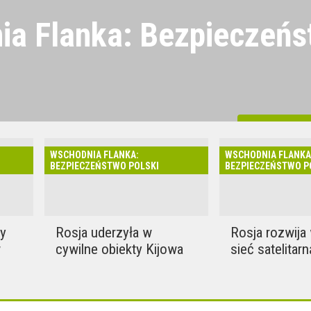
ia Flanka: Bezpieczeńs
jest bliżej Polski, niż może
aśniamy, jak sytuacja na
All material
a Rosji, NATO, granica,
WSCHODNIA FLANKA:
WSCHODNIA FLANKA
i obrona cywilna wpływają na
BEZPIECZEŃSTWO POLSKI
BEZPIECZEŃSTWO P
olski i Lubelszczyzny.
zy
Rosja uderzyła w
Rosja rozwija
w
cywilne obiekty Kijowa
sieć satelitarn