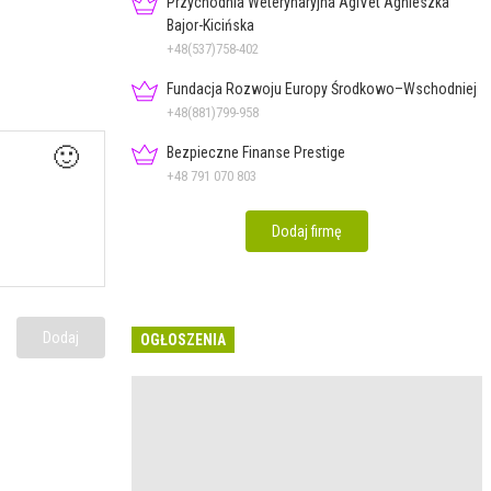
Przychodnia Weterynaryjna AgiVet Agnieszka
Bajor-Kicińska
+48(537)758-402
Fundacja Rozwoju Europy Środkowo–Wschodniej
+48(881)799-958
🙂
Bezpieczne Finanse Prestige
+48 791 070 803
Dodaj firmę
Dodaj
OGŁOSZENIA