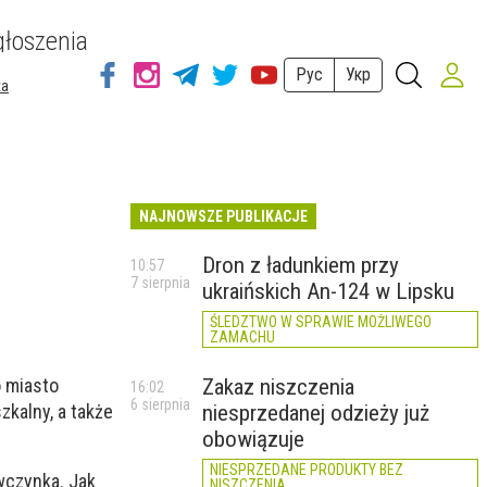
łoszenia
Рус
Укр
ta
NAJNOWSZE PUBLIKACJE
Dron z ładunkiem przy
10:57
7 sierpnia
ukraińskich An-124 w Lipsku
ŚLEDZTWO W SPRAWIE MOŻLIWEGO
ZAMACHU
 miasto
Zakaz niszczenia
16:02
6 sierpnia
kalny, a także
niesprzedanej odzieży już
obowiązuje
NIESPRZEDANE PRODUKTY BEZ
wczynka. Jak
NISZCZENIA