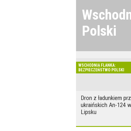
Wschodn
Polski
Wojna w Ukrainie 
się wydawać. Wyj
froncie, działani
WSCHODNIA FLANKA:
cyberzagrożenia 
BEZPIECZEŃSTWO POLSKI
bezpieczeństwo P
Dron z ładunkiem pr
ukraińskich An-124 
Lipsku