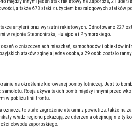
o między innymi jeden atak rakietowy na Zaporoże, 21 uderze
cowości, a także 673 ataki z użyciem bezzałogowych statków p
także artylerii oraz wyrzutni rakietowych. Odnotowano 227 os
ymi w rejonie Stepnohirska, Hulajpola i Prymorskiego.
łoszeń o zniszczeniach mieszkań, samochodów i obiektów infr
osyjskich ataków zginęła jedna osoba, a 29 osób zostało rann
krainie na określenie kierowanej bomby lotniczej. Jest to bo
z samolotu. Rosja używa takich bomb między innymi przeciwko
w pobliżu linii frontu.
 oznacza to stałe zagrożenie atakami z powietrza, także na 
katy władz regionu pokazują, że uderzenia obejmują nie tylk
wości obwodu zaporoskiego.