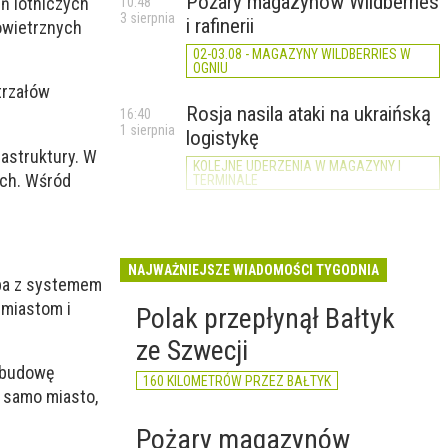
Pożary magazynów Wildberries
ń lotniczych
10:48
3 sierpnia
i rafinerii
owietrznych
02-03.08 - MAGAZYNY WILDBERRIES W
OGNIU
trzałów
Rosja nasila ataki na ukraińską
16:40
1 sierpnia
logistykę
astruktury. W
KOLEJNE UDERZENIA W MAGAZYNY I
ych. Wśród
TERMINALE
NAJWAŻNIEJSZE WIADOMOŚCI TYGODNIA
mba z systemem
 miastom i
Polak przepłynął Bałtyk
ze Szwecji
zabudowę
160 KILOMETRÓW PRZEZ BAŁTYK
o samo miasto,
Pożary magazynów