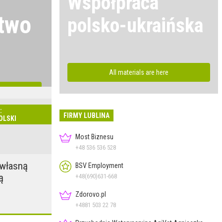
Współpraca
two
polsko-ukraińska
All materials are here
s are here
:
FIRMY LUBLINA
OLSKI
Most Biznesu
+48 536 536 528
 własną
BSV Employment
ą
+48(690)631-668
Zdorovo.pl
+4881 503 22 78