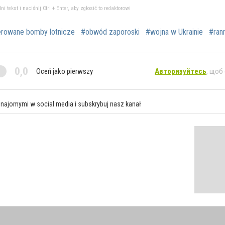
tekst i naciśnij Ctrl + Enter, aby zgłosić to redaktorowi
erowane bomby lotnicze
#obwód zaporoski
#wojna w Ukrainie
#rann
0,0
Oceń jako pierwszy
Авторизуйтесь
, щоб
znajomymi w social media i subskrybuj nasz kanał