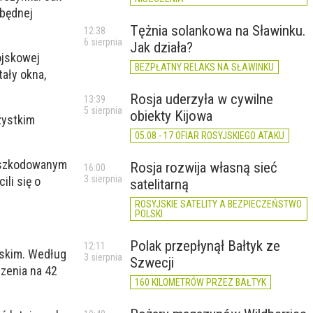
zbędnej
Tężnia solankowa na Sławinku.
12:38
6 sierpnia
Jak działa?
ojskowej
BEZPŁATNY RELAKS NA SŁAWINKU
ały okna,
Rosja uderzyła w cywilne
13:39
5 sierpnia
obiekty Kijowa
zystkim
05.08 - 17 OFIAR ROSYJSKIEGO ATAKU
oszkodowanym
Rosja rozwija własną sieć
16:00
3 sierpnia
li się o
satelitarną
ROSYJSKIE SATELITY A BEZPIECZEŃSTWO
POLSKI
Polak przepłynął Bałtyk ze
12:11
oskim. Według
3 sierpnia
Szwecji
zenia na 42
160 KILOMETRÓW PRZEZ BAŁTYK