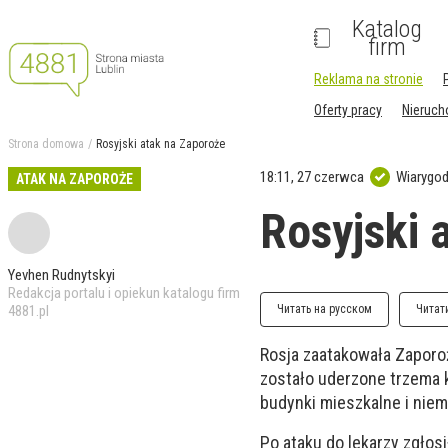
Katalog
firm
Reklama na stronie
Oferty pracy
Nieruc
Strona domowa
Rosyjski atak na Zaporoże
18:11, 27 czerwca
Wiarygod
ATAK NA ZAPOROŻE
Rosyjski 
Yevhen Rudnytskyi
Redakcja portalu i opiekun katalogu firm
4881.pl
Читать на русском
Читат
Rosja zaatakowała Zapor
zostało uderzone trzema 
budynki mieszkalne i niem
Po ataku do lekarzy zgłos