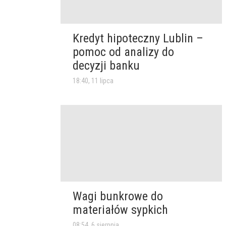
Kredyt hipoteczny Lublin –
pomoc od analizy do
decyzji banku
18:40, 11 lipca
Wagi bunkrowe do
materiałów sypkich
08:54, 6 sierpnia