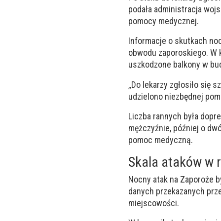
podała administracja woj
pomocy medycznej.
Informacje o skutkach no
obwodu zaporoskiego. W k
uszkodzone balkony w bu
„Do lekarzy zgłosiło się
udzielono niezbędnej pom
Liczba rannych była dop
mężczyźnie, później o dwó
pomoc medyczną.
Skala ataków w r
Nocny atak na Zaporoże b
danych przekazanych prze
miejscowości.