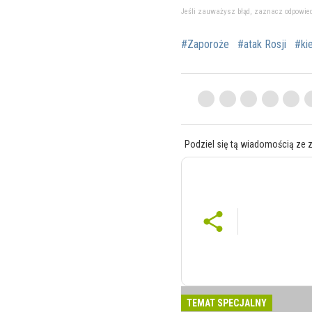
Jeśli zauważysz błąd, zaznacz odpowiedni 
#Zaporoże
#atak Rosji
#ki
Podziel się tą wiadomością ze 
TEMAT SPECJALNY