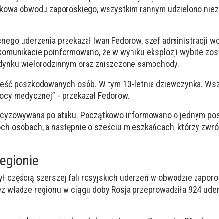
skowa obwodu zaporoskiego, wszystkim rannym udzielono nie
cnego uderzenia przekazał Iwan Fedorow, szef administracji w
omunikacie poinformowano, że w wyniku eksplozji wybite zost
dynku wielorodzinnym oraz zniszczone samochody.
 sześć poszkodowanych osób. W tym 13-letnia dziewczynka. Ws
ocy medycznej” - przekazał Fedorow.
recyzowywana po ataku. Początkowo informowano o jednym p
ch osobach, a następnie o sześciu mieszkańcach, którzy zwróci
egionie
ył częścią szerszej fali rosyjskich uderzeń w obwodzie zapor
z władze regionu w ciągu doby Rosja przeprowadziła 924 uder