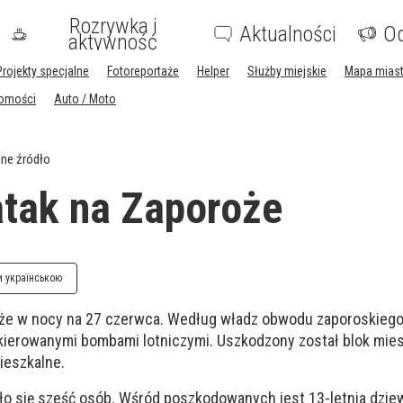
Rozrywka i
Aktualności
Og
aktywność
Projekty specjalne
Fotoreportaże
Helper
Służby miejskie
Mapa mias
homości
Auto / Moto
ne źródło
atak na Zaporoże
и українською
oże w nocy na 27 czerwca. Według władz obwodu zaporoskiego
kierowanymi bombami lotniczymi. Uszkodzony został blok miesz
ieszkalne.
iło się sześć osób. Wśród poszkodowanych jest 13-letnia dzie