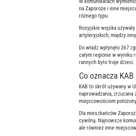
W komunikatach wymienion
na Zaporoże i inne miejs
różnego typu.
Rosyjskie wojska używały 
artyleryjskich, między inn
Do władz wpłynęło 267 zg
całym regionie w wyniku r
rannych było troje dzieci.
Co oznacza KAB
KAB to skrót używany w U
naprowadzania, zrzucana 
miejscowościom położonym 
Dla mieszkańców Zaporoża
cywilną. Najnowsze komuni
ale również inne miejsco