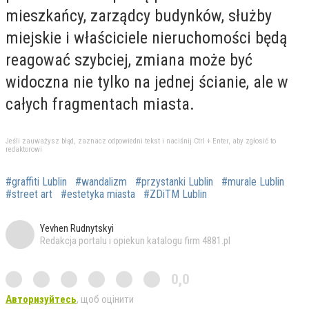
mieszkańcy, zarządcy budynków, służby
miejskie i właściciele nieruchomości będą
reagować szybciej, zmiana może być
widoczna nie tylko na jednej ścianie, ale w
całych fragmentach miasta.
Jeśli zauważysz błąd, zaznacz odpowiedni tekst i naciśnij Ctrl + Enter, aby zgłosić to
redaktorowi
#graffiti Lublin
#wandalizm
#przystanki Lublin
#murale Lublin
#street art
#estetyka miasta
#ZDiTM Lublin
Yevhen Rudnytskyi
Redakcja portalu i opiekun katalogu firm 4881.pl
0,0
Авторизуйтесь
, щоб оцінити