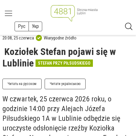
Рус
Укр
20:08, 25 czerwca
Wiarygodne źródło
Koziołek Stefan pojawi się w
Lublinie
STEFAN PRZY PIŁSUDSKIEGO
Читать на русском
Читати українською
W czwartek, 25 czerwca 2026 roku, o
godzinie 14:00 przy Alejach Józefa
Piłsudskiego 1A w Lublinie odbędzie się
uroczyste odsłonięcie rzeźby Koziołka