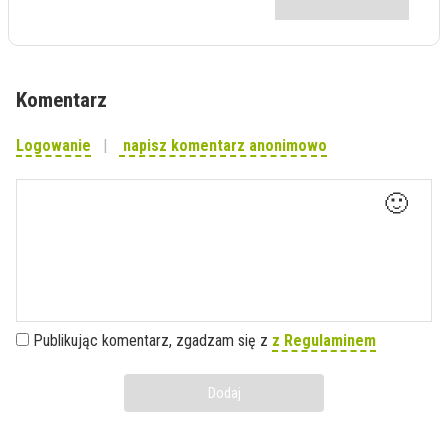
Komentarz
Logowanie
napisz komentarz anonimowo
🙂
Publikując komentarz, zgadzam się z
z Regulaminem
Dodaj