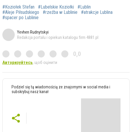
#Koziołek Stefan
#Lubelskie Koziołki
#Lublin
#Aleje Piłsudskiego
#rzeźba w Lublinie
#atrakcje Lublina
#spacer po Lublinie
Yevhen Rudnytskyi
Redakcja portalu i opiekun katalogu firm 4881.pl
0,0
Авторизуйтесь
, щоб оцінити
Podziel się tą wiadomością ze znajomymi w social media i
subskrybuj nasz kanał