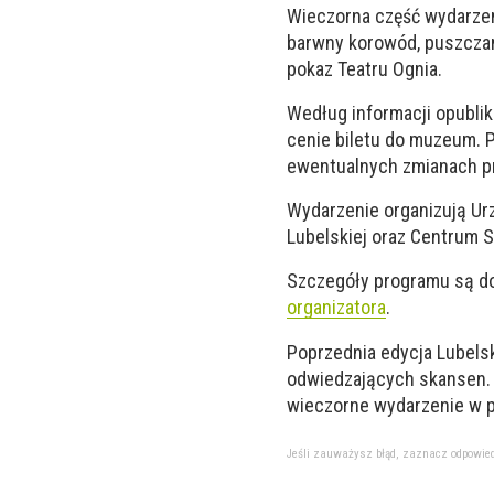
Wieczorna część wydarzen
barwny korowód, puszczan
pokaz Teatru Ognia.
Według informacji opubli
cenie biletu do muzeum. P
ewentualnych zmianach pr
Wydarzenie organizują U
Lubelskiej oraz Centrum Sp
Szczegóły programu są do
organizatora
.
Poprzednia edycja Lubels
odwiedzających skansen. 
wieczorne wydarzenie w p
Jeśli zauważysz błąd, zaznacz odpowiedni 