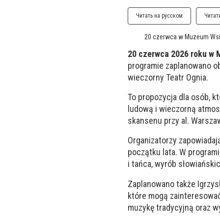
Читать на русском
Читат
20 czerwca w Muzeum Wsi L
20 czerwca 2026 roku w M
programie zaplanowano obr
wieczorny Teatr Ognia.
To propozycja dla osób, k
ludową i wieczorną atmos
skansenu przy al. Warszaw
Organizatorzy zapowiadaj
początku lata. W programi
i tańca, wyrób słowiański
Zaplanowano także Igrzysk
które mogą zainteresować 
muzykę tradycyjną oraz w