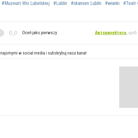
#Muzeum Wsi Lubelskiej
#Lublin
#skansen Lublin
#wianki
#Teatr 
0,0
Oceń jako pierwszy
Авторизуйтесь
, щоб
znajomymi w social media i subskrybuj nasz kanał