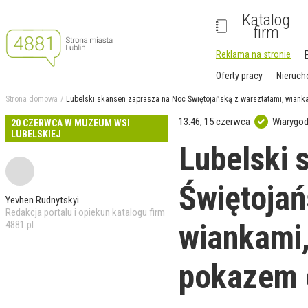
Katalog
firm
Reklama na stronie
Oferty pracy
Nieruc
Strona domowa
Lubelski skansen zaprasza na Noc Świętojańską z warsztatami, wiank
13:46, 15 czerwca
Wiarygod
20 CZERWCA W MUZEUM WSI
LUBELSKIEJ
Lubelski 
Świętojań
Yevhen Rudnytskyi
Redakcja portalu i opiekun katalogu firm
wiankami,
4881.pl
pokazem 