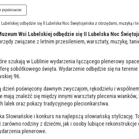
и українською
ubelskiej odbędzie się II Lubelska Noc Świętojańska z obrzędami, muzyką i te
uzeum Wsi Lubelskiej odbędzie się II Lubelska Noc Świętoj
zędy związane z letnim przesileniem, warsztaty, muzykę, tanie
tóre szukają w Lublinie wydarzenia łączącego plenerowy spacer
ferę sobótkowego święta. Wydarzenie odbędzie się na terenie 
skiej 96.
ą dzień poświęcony dawnym zwyczajom, rękodziełu i wspólne
e mają znaleźć się między innymi warsztaty plecenia wianków, 
ch lalek oraz pokazy tradycyjnego plecionkarstwa.
a Słowiańskie i konkurs na najlepszą słowiańską stylizację. T
zarówno rodziny z dziećmi, jak i osoby lubiące rekonstrukcje
ydarzenia plenerowe.