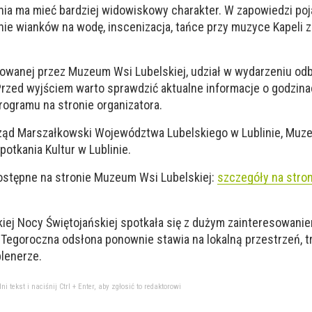
ia ma mieć bardziej widowiskowy charakter. W zapowiedzi poja
ie wianków na wodę, inscenizacja, tańce przy muzyce Kapeli 
kowanej przez Muzeum Wsi Lubelskiej, udział w wydarzeniu od
rzed wyjściem warto sprawdzić aktualne informacje o godzinac
ogramu na stronie organizatora.
rząd Marszałkowski Województwa Lubelskiego w Lublinie, Muz
otkania Kultur w Lublinie.
stępne na stronie Muzeum Wsi Lubelskiej:
szczegóły na stron
kiej Nocy Świętojańskiej spotkała się z dużym zainteresowani
Tegoroczna odsłona ponownie stawia na lokalną przestrzeń, tr
lenerze.
tekst i naciśnij Ctrl + Enter, aby zgłosić to redaktorowi