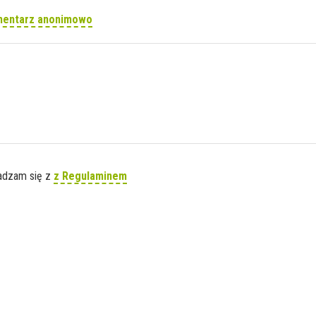
mentarz anonimowo
gadzam się z
z Regulaminem