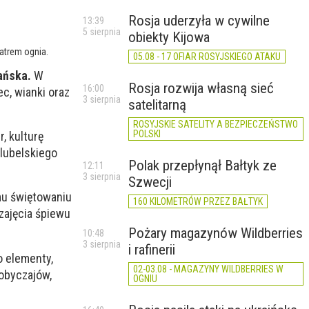
Rosja uderzyła w cywilne
13:39
5 sierpnia
obiekty Kijowa
atrem ognia.
05.08 - 17 OFIAR ROSYJSKIEGO ATAKU
ańska.
W
Rosja rozwija własną sieć
16:00
c, wianki oraz
3 sierpnia
satelitarną
ROSYJSKIE SATELITY A BEZPIECZEŃSTWO
POLSKI
, kulturę
lubelskiego
Polak przepłynął Bałtyk ze
12:11
3 sierpnia
Szwecji
mu świętowaniu
160 KILOMETRÓW PRZEZ BAŁTYK
zajęcia śpiewu
Pożary magazynów Wildberries
10:48
3 sierpnia
i rafinerii
o elementy,
02-03.08 - MAGAZYNY WILDBERRIES W
 obyczajów,
OGNIU