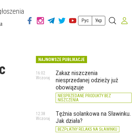
łoszenia
Рус
Укр
ta
NAJNOWSZE PUBLIKACJE
c
Zakaz niszczenia
16:02
Wczoraj
niesprzedanej odzieży już
obowiązuje
NIESPRZEDANE PRODUKTY BEZ
NISZCZENIA
Tężnia solankowa na Sławinku.
12:38
Wczoraj
Jak działa?
BEZPŁATNY RELAKS NA SŁAWINKU