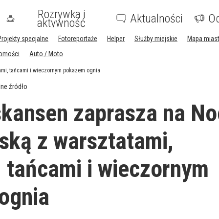
Rozrywka i
Aktualności
Og
aktywność
Projekty specjalne
Fotoreportaże
Helper
Służby miejskie
Mapa mias
homości
Auto / Moto
ami, tańcami i wieczornym pokazem ognia
ne źródło
skansen zaprasza na No
ską z warsztatami,
 tańcami i wieczornym
ognia