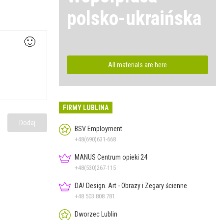
polsko-ukraińska
🙂
All materials are here
FIRMY LUBLINA
Dodaj
BSV Employment
+48(690)631-668
MANUS Centrum opieki 24
+48(530)267-115
DA! Design. Art - Obrazy i Zegary ścienne
+48 503 808 781
Dworzec Lublin