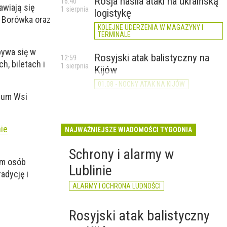
Rosja nasila ataki na ukraińską
16:40
wiają się
1 sierpnia
logistykę
z Borówka oraz
KOLEJNE UDERZENIA W MAGAZYNY I
TERMINALE
bywa się w
Rosyjski atak balistyczny na
12:59
h, biletach i
1 sierpnia
Kijów
01.08 - NOCNY ATAK NA KIJÓW
eum Wsi
ie
NAJWAŻNIEJSZE WIADOMOŚCI TYGODNIA
Schrony i alarmy w
em osób
Lublinie
adycję i
ALARMY I OCHRONA LUDNOŚCI
Rosyjski atak balistyczny