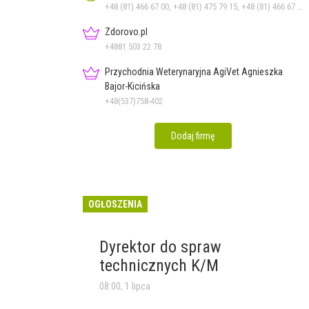
+48 (81) 466 67 00, +48 (81) 475 79 15, +48 (81) 466 67 10, +48 (81) 466 67 11, +48 (81) 466 67 15
Zdorovo.pl
+4881 503 22 78
Przychodnia Weterynaryjna AgiVet Agnieszka
Bajor-Kicińska
+48(537)758-402
Dodaj firmę
OGŁOSZENIA
Dyrektor do spraw
technicznych K/M
08:00, 1 lipca