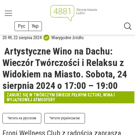
Рус
Укр
20:49, 22 sierpnia 2024
Wiarygodne źródło
Artystyczne Wino na Dachu:
Wieczór Twórczości i Relaksu z
Widokiem na Miasto. Sobota, 24
sierpnia 2024 o 17:00 – 19:00
ZANURZ SIĘ W TWÓRCZYM ŚWIECIE PEŁNYM SZTUKI, WINA I
WYJĄTKOWEJ ATMOSFERY
Читать на русском
Читати українською
Froni Wellness Club z radością zaprasza