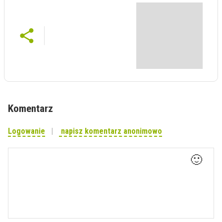
Komentarz
Logowanie
napisz komentarz anonimowo
🙂