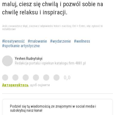
maluj, ciesz się chwilą i pozwól sobie na
chwilę relaksu i inspiracji.
Jeśli zauważysz błąd, zaznacz odpowiedni tekst i naciśnij Ctrl + Enter, aby zgłosić to
redaktorowi
#kreatywność
#malowanie
#wydarzenie
#wellness
#spotkanie artystyczne
Yevhen Rudnytskyi
Redakcja portalu i opiekun katalogu firm 4881.pl
0,0
Авторизуйтесь
, щоб оцінити
Podziel się tą wiadomością ze znajomymi w social media i
subskrybuj nasz kanał