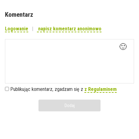
Komentarz
Logowanie
napisz komentarz anonimowo
🙂
Publikując komentarz, zgadzam się z
z Regulaminem
Dodaj