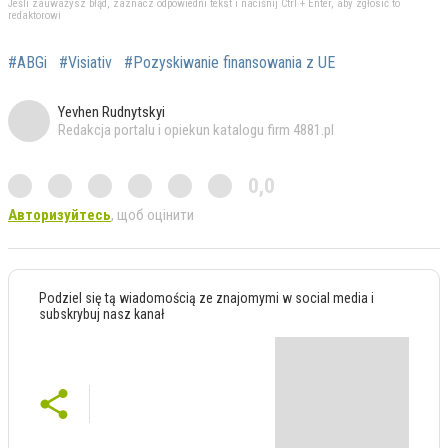
Jeśli zauważysz błąd, zaznacz odpowiedni tekst i naciśnij Ctrl + Enter, aby zgłosić to
redaktorowi
#ABGi
#Visiativ
#Pozyskiwanie finansowania z UE
Yevhen Rudnytskyi
Redakcja portalu i opiekun katalogu firm 4881.pl
0,0
Авторизуйтесь
, щоб оцінити
Podziel się tą wiadomością ze znajomymi w social media i
subskrybuj nasz kanał