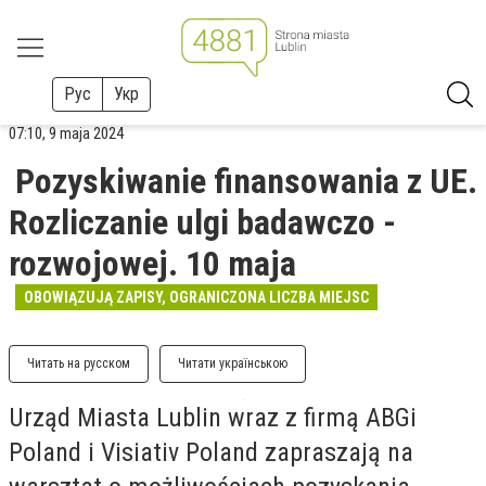
Рус
Укр
07:10, 9 maja 2024
Pozyskiwanie finansowania z UE.
Rozliczanie ulgi badawczo -
rozwojowej. 10 maja
OBOWIĄZUJĄ ZAPISY, OGRANICZONA LICZBA MIEJSC
Читать на русском
Читати українською
Urząd Miasta Lublin wraz z firmą ABGi
Poland i Visiativ Poland zapraszają na