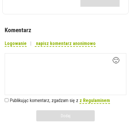
Komentarz
Logowanie
napisz komentarz anonimowo
🙂
Publikując komentarz, zgadzam się z
z Regulaminem
Dodaj