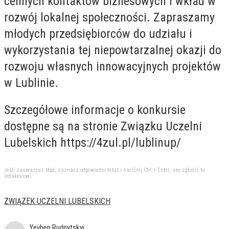
cennych kontaktów biznesowych i wkład w
rozwój lokalnej społeczności. Zapraszamy
młodych przedsiębiorców do udziału i
wykorzystania tej niepowtarzalnej okazji do
rozwoju własnych innowacyjnych projektów
w Lublinie.
Szczegółowe informacje o konkursie
dostępne są na stronie Związku Uczelni
Lubelskich https://4zul.pl/lublinup/
Jeśli zauważysz błąd, zaznacz odpowiedni tekst i naciśnij Ctrl + Enter, aby zgłosić to
redaktorowi
ZWIĄZEK UCZELNI LUBELSKICH
Yevhen Rudnytskyi