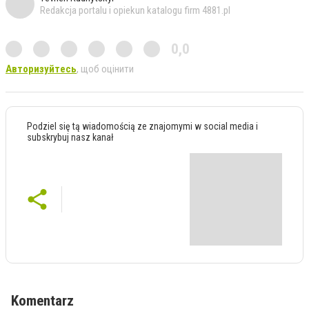
Redakcja portalu i opiekun katalogu firm 4881.pl
0,0
Авторизуйтесь
, щоб оцінити
Podziel się tą wiadomością ze znajomymi w social media i
subskrybuj nasz kanał
Komentarz