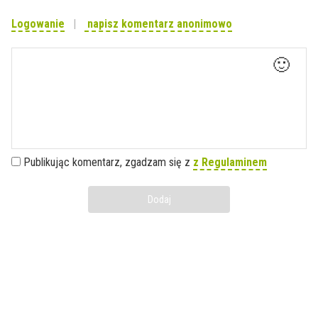
Logowanie
napisz komentarz anonimowo
🙂
Publikując komentarz, zgadzam się z
z Regulaminem
Dodaj