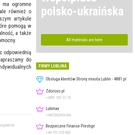
ki ma ogromne
polsko-ukraińska
 ale również o
szym artykule
które pomogą w
lność, a także
pomocny.
All materials are here
ąc odpowiednią
Zapraszamy do
FIRMY LUBLINA
indywidualnych
Obsługa klientów Strony miasta Lublin - 4881.pl
Zdorovo.pl
+4881 503 22 78
Lubmax
+48(500)469-666
 оцінити
Bezpieczne Finanse Prestige
+48 791 070 803