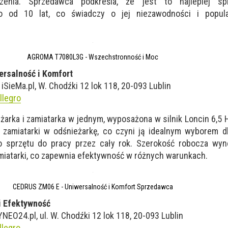
zenia. Sprzedawca podkreśla, że jest to najlepiej sp
ro od 10 lat, co świadczy o jej niezawodności i popul
AGROMA T7080L3G - Wszechstronność i Moc
ersalność i Komfort
iSieMa.pl, W. Chodźki 12 lok 118, 20-093 Lublin
llegro
arka i zamiatarka w jednym, wyposażona w silnik Loncin 6,5 H
 zamiatarki w odśnieżarkę, co czyni ją idealnym wyborem dl
o sprzętu do pracy przez cały rok. Szerokość robocza wyn
amiatarki, co zapewnia efektywność w różnych warunkach.
CEDRUS ZM06 E - Uniwersalność i Komfort Sprzedawca
i Efektywność
O24.pl, ul. W. Chodźki 12 lok 118, 20-093 Lublin
llegro