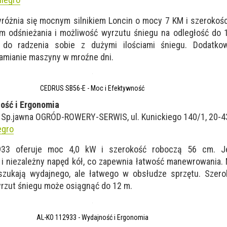
óżnia się mocnym silnikiem Loncin o mocy 7 KM i szerokoś
 odśnieżania i możliwość wyrzutu śniegu na odległość do 
do radzenia sobie z dużymi ilościami śniegu. Dodatkow
hamianie maszyny w mroźne dni.
CEDRUS SB56-E - Moc i Efektywność
ość i Ergonomia
Sp.jawna OGRÓD-ROWERY-SERWIS, ul. Kunickiego 140/1, 20-43
egro
933 oferuje moc 4,0 kW i szerokość roboczą 56 cm. Je
i niezależny napęd kół, co zapewnia łatwość manewrowania. 
 szukają wydajnego, ale łatwego w obsłudze sprzętu. Szero
yrzut śniegu może osiągnąć do 12 m.
AL-KO 112933 - Wydajność i Ergonomia