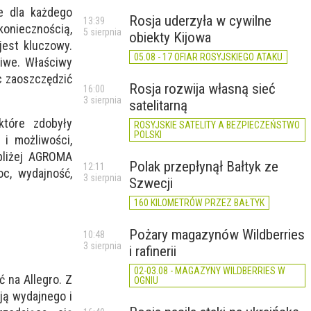
e dla każdego
Rosja uderzyła w cywilne
13:39
koniecznością,
5 sierpnia
obiekty Kijowa
jest kluczowy.
05.08 - 17 OFIAR ROSYJSKIEGO ATAKU
liwe. Właściwy
c zaoszczędzić
Rosja rozwija własną sieć
16:00
3 sierpnia
satelitarną
które zdobyły
ROSYJSKIE SATELITY A BEZPIECZEŃSTWO
POLSKI
i możliwości,
bliżej AGROMA
Polak przepłynął Bałtyk ze
12:11
c, wydajność,
3 sierpnia
Szwecji
160 KILOMETRÓW PRZEZ BAŁTYK
Pożary magazynów Wildberries
10:48
3 sierpnia
i rafinerii
02-03.08 - MAGAZYNY WILDBERRIES W
 na Allegro. Z
OGNIU
ją wydajnego i