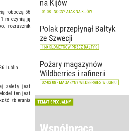
na Kijów
cią roboczą 56
01.08 - NOCNY ATAK NA KIJÓW
11 m czynią ją
o, rozrusznik
Polak przepłynął Bałtyk
ze Szwecji
160 KILOMETRÓW PRZEZ BAŁTYK
Pożary magazynów
6 Lublin
Wildberries i rafinerii
02-03.08 - MAGAZYNY WILDBERRIES W OGNIU
j zaletą jest
Model ten jest
kość zbierania
TEMAT SPECJALNY
Współpraca