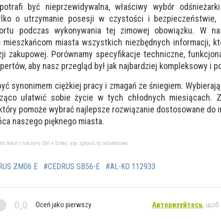
 potrafi być nieprzewidywalna, właściwy wybór odśnieżar
ylko o utrzymanie posesji w czystości i bezpieczeństwie,
ortu podczas wykonywania tej zimowej obowiązku. W na
ć mieszkańcom miasta wszystkich niezbędnych informacji, 
ji zakupowej. Porównamy specyfikacje techniczne, funkcjona
pertów, aby nasz przegląd był jak najbardziej kompleksowy i 
 być synonimem ciężkiej pracy i zmagań ze śniegiem. Wybieraj
cząco ułatwić sobie życie w tych chłodnych miesiącach. 
, który pomoże wybrać najlepsze rozwiązanie dostosowane do 
ca naszego pięknego miasta.
tekst i naciśnij Ctrl + Enter, aby zgłosić to redaktorowi
RUS ZM06 E
#CEDRUS SB56-E
#AL-KO 112933
0,0
Oceń jako pierwszy
Авторизуйтесь
, щоб