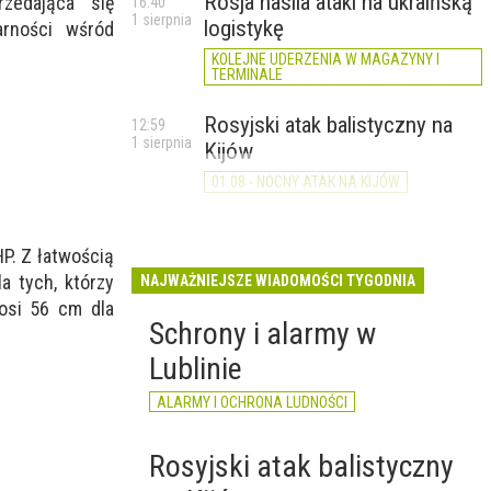
Rosja nasila ataki na ukraińską
rzedająca się
16:40
1 sierpnia
logistykę
arności wśród
KOLEJNE UDERZENIA W MAGAZYNY I
TERMINALE
Rosyjski atak balistyczny na
12:59
1 sierpnia
Kijów
01.08 - NOCNY ATAK NA KIJÓW
P. Z łatwością
a tych, którzy
NAJWAŻNIEJSZE WIADOMOŚCI TYGODNIA
osi 56 cm dla
Schrony i alarmy w
Lublinie
ALARMY I OCHRONA LUDNOŚCI
Rosyjski atak balistyczny