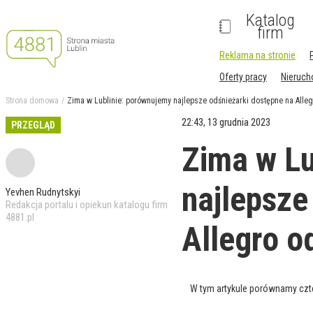
Katalog
firm
Reklama na stronie
Oferty pracy
Nieruc
Strona domowa
Zima w Lublinie: porównujemy najlepsze odśnieżarki dostępne na Alle
22:43, 13 grudnia 2023
PRZEGLĄD
Zima w Lu
najlepsze
Yevhen Rudnytskyi
Redakcja portalu i opiekun katalogu firm
4881.pl
Allegro o
W tym artykule porównamy czt