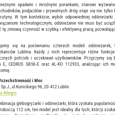
śnieżnymi opadami i mroźnymi porankami, stanowi wyzwani
chodników, podjazdów i prywatnych dróg staje się nie tylko 
 rutyny. W tym kontekście, wybór odpowiedniej odśnieżarki 
iązaniom technologicznym, odśnieżanie nie musi być uciąż
ć tę zimową czynność w szybką i efektywną pracę, pozwalają
pimy się na porównaniu czterech modeli odśnieżarek, 
kańców Lublina. Każdy z nich reprezentuje różne funkcje 
znych potrzeb i oczekiwań użytkowników. Przyjrzymy się 
E, CEDRUS SB56-E oraz AL-KO 112933, analizując ich mo
nomię.
szechstronność i Moc
Sp.J., ul.Kunickiego 96, 20-412 Lublin
 Allegro
nacja glebogryzarki i odśnieżarki, która zyskała popularność
oboczą 112 cm, ten model jest idealny dla tych, którzy szuka