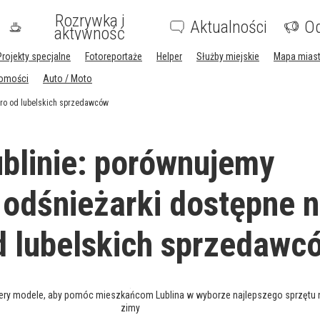
Rozrywka i
Aktualności
Og
aktywność
Projekty specjalne
Fotoreportaże
Helper
Służby miejskie
Mapa mias
homości
Auto / Moto
gro od lubelskich sprzedawców
blinie: porównujemy
 odśnieżarki dostępne 
d lubelskich sprzedawc
ery modele, aby pomóc mieszkańcom Lublina w wyborze najlepszego sprzętu
zimy