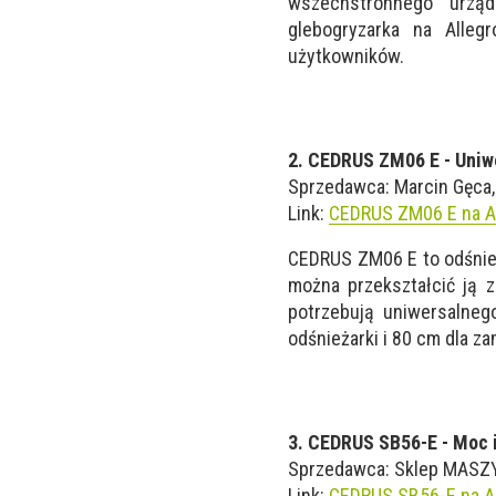
wszechstronnego urząd
glebogryzarka na Alleg
użytkowników.
2. CEDRUS ZM06 E - Uniw
Sprzedawca: Marcin Gęca, 
Link:
CEDRUS ZM06 E na A
CEDRUS ZM06 E to odśnież
można przekształcić ją z
potrzebują uniwersalneg
odśnieżarki i 80 cm dla z
3. CEDRUS SB56-E - Moc 
Sprzedawca: Sklep MASZYNE
Link:
CEDRUS SB56-E na A