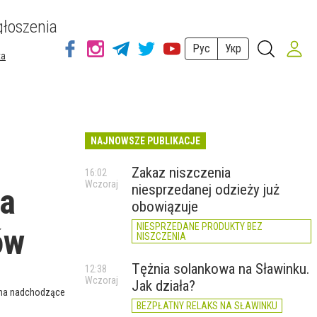
łoszenia
Рус
Укр
ta
NAJNOWSZE PUBLIKACJE
Zakaz niszczenia
16:02
Wczoraj
niesprzedanej odzieży już
na
obowiązuje
NIESPRZEDANE PRODUKTY BEZ
ów
NISZCZENIA
Tężnia solankowa na Sławinku.
12:38
Wczoraj
Jak działa?
 na nadchodzące
BEZPŁATNY RELAKS NA SŁAWINKU