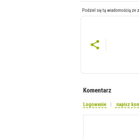
Podziel się tą wiadomością ze 
Komentarz
Logowanie
napisz ko