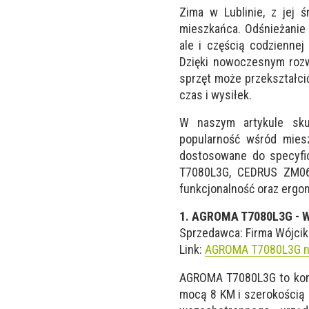
Zima w Lublinie, z jej 
mieszkańca. Odśnieżanie 
ale i częścią codziennej
Dzięki nowoczesnym rozw
sprzęt może przekształci
czas i wysiłek.
W naszym artykule sku
popularność wśród miesz
dostosowane do specyfic
T7080L3G, CEDRUS ZM06 
funkcjonalność oraz ergo
1. AGROMA T7080L3G - W
Sprzedawca: Firma Wójcik 
Link:
AGROMA T7080L3G na
AGROMA T7080L3G to kombi
mocą 8 KM i szerokością r