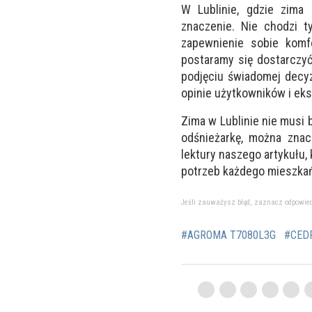
W Lublinie, gdzie zima
znaczenie. Nie chodzi t
zapewnienie sobie komf
postaramy się dostarczy
podjęciu świadomej decyz
opinie użytkowników i eks
Zima w Lublinie nie musi
odśnieżarkę, można zna
lektury naszego artykułu
potrzeb każdego mieszkań
Jeśli zauważysz błąd, zaznacz odpowiedni 
#AGROMA T7080L3G
#CED