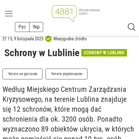
Рус
Укр
21:15, 9 listopada 2023
Wiarygodne źródło
Schrony w Lublinie
SCHRONY W LUBLINIE
Читать на русском
Читати українською
Według Miejskiego Centrum Zarządzania
Kryzysowego, na terenie Lublina znajduje
się 12 schronów, które mogą dać
schronienia dla ok. 3200 osób. Ponadto
wyznaczono 89 obiektów ukrycia, w których