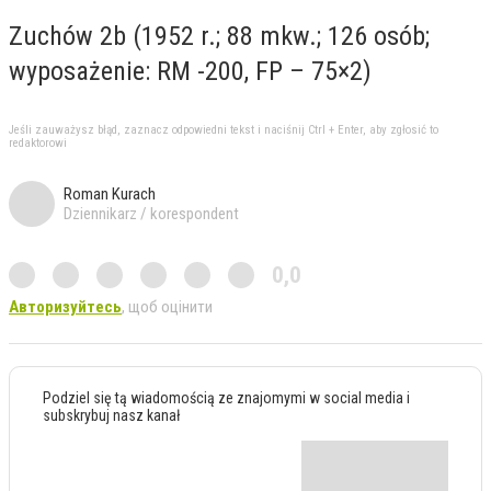
Zuchów 2b (1952 r.; 88 mkw.; 126 osób;
wyposażenie: RM -200, FP – 75×2)
Jeśli zauważysz błąd, zaznacz odpowiedni tekst i naciśnij Ctrl + Enter, aby zgłosić to
redaktorowi
Roman Kurach
Dziennikarz / korespondent
0,0
Авторизуйтесь
, щоб оцінити
Podziel się tą wiadomością ze znajomymi w social media i
subskrybuj nasz kanał