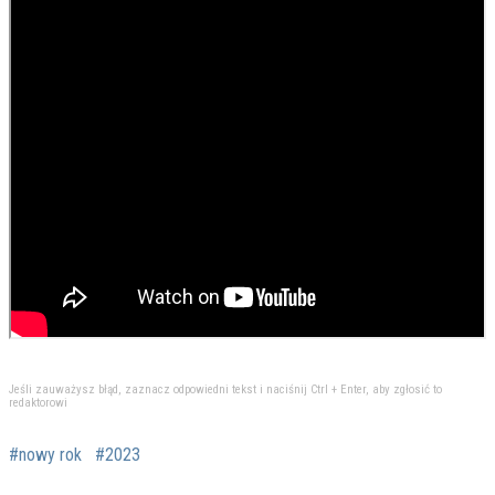
Jeśli zauważysz błąd, zaznacz odpowiedni tekst i naciśnij Ctrl + Enter, aby zgłosić to
redaktorowi
#nowy rok
#2023