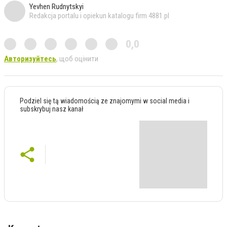
Yevhen Rudnytskyi
Redakcja portalu i opiekun katalogu firm 4881.pl
0,0
Авторизуйтесь
, щоб оцінити
Podziel się tą wiadomością ze znajomymi w social media i
subskrybuj nasz kanał