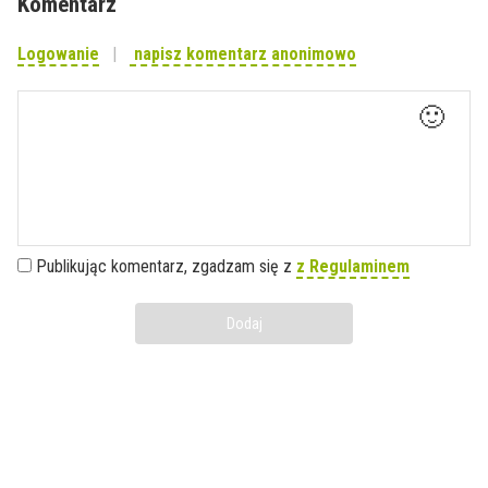
Komentarz
Logowanie
napisz komentarz anonimowo
🙂
Publikując komentarz, zgadzam się z
z Regulaminem
Dodaj