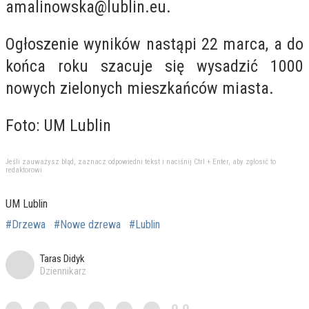
amalinowska@lublin.eu
.
Ogłoszenie wyników nastąpi 22 marca, a do
końca roku szacuje się wysadzić 1000
nowych zielonych mieszkańców miasta.
Foto: UM Lublin
Jeśli zauważysz błąd, zaznacz odpowiedni tekst i naciśnij Ctrl + Enter, aby zgłosić to
redaktorowi
UM Lublin
#Drzewa
#Nowe dzrewa
#Lublin
Taras Didyk
Dziennikarz