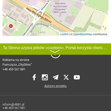
Leaflet
| ©
OpenStreetMap
contributors
Ta Strona używa plików «cookies». Portal korzysta również z serwisu internetowego do zbierania danych technicznych o odwiedzających w celu uzyskania informacji marketingowych i statystycznych. Warunki przetwarzania danych odwiedzających Stronę, patrz:
〉
Reklama na stronie
Franczyza „CitySites”
+48 459 567 881
Autorzy projektu
inform@4881.pl
+48 459 567 881