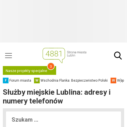
3
Nasze projekty specjalne
F
Forum miasta
W
Wschodnia Flanka: Bezpieczeństwo Polski
W
Współ
Służby miejskie Lublina: adresy i
numery telefonów