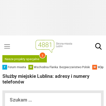
3
Nasze projekty specjalne
F
Forum miasta
W
Wschodnia Flanka: Bezpieczeństwo Polski
W
Współ
Służby miejskie Lublina: adresy i numery
telefonów