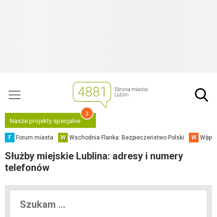
3
Nasze projekty specjalne
F
Forum miasta
W
Wschodnia Flanka: Bezpieczeństwo Polski
W
Współ
Służby miejskie Lublina: adresy i numery
telefonów