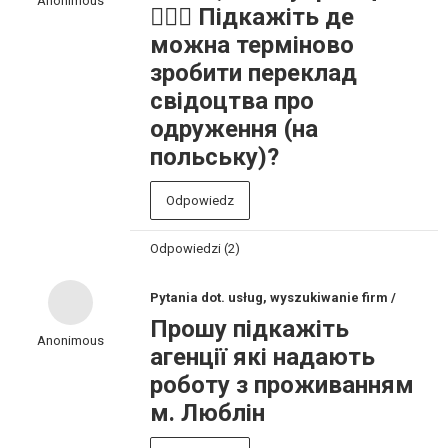
Anonimous
🙋🏻‍♀️ Підкажіть де
можна терміново
зробити переклад
свідоцтва про
одруження (на
польську)?
Odpowiedz
Odpowiedzi (2)
Pytania dot. usług, wyszukiwanie firm /
Прошу підкажіть
Anonimous
агенції які надають
роботу з проживанням
м. Люблін