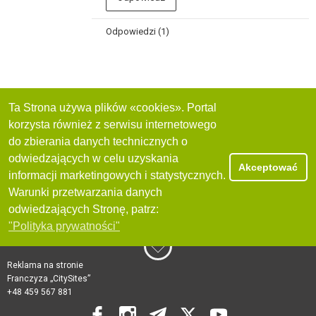
Odpowiedzi (1)
Ta Strona używa plików «cookies». Portal
korzysta również z serwisu internetowego
do zbierania danych technicznych o
odwiedzających w celu uzyskania
Akceptować
informacji marketingowych i statystycznych.
Warunki przetwarzania danych
odwiedzających Stronę, patrz:
"Polityka prywatności"
Reklama na stronie
Franczyza „CitySites”
+48 459 567 881