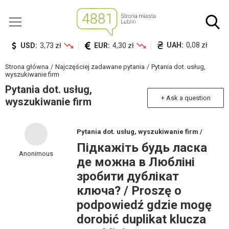
UAH:
0,08 zł
USD:
3,73 zł
EUR:
4,30 zł
Strona główna
Najczęściej zadawane pytania
Pytania dot. usług,
wyszukiwanie firm
Pytania dot. usług,
+ Ask a question
wyszukiwanie firm
Pytania dot. usług, wyszukiwanie firm /
Підкажіть будь ласка
Anonimous
де можна в Любліні
зробити дублікат
ключа? / Proszę o
podpowiedź gdzie mogę
dorobić duplikat klucza