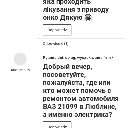
яка проходить
лікування з приводу
онко Дякую 🤗
Odpowiedz
Odpowiedzi (1)
Pytania dot. usług, wyszukiwanie firm /
Добрый вечер,
Anonimous
посоветуйте,
пожалуйста, где или
кто может помочь с
ремонтом автомобиля
ВАЗ 21099 в Люблине,
а именно электрика?
Odpowiedz