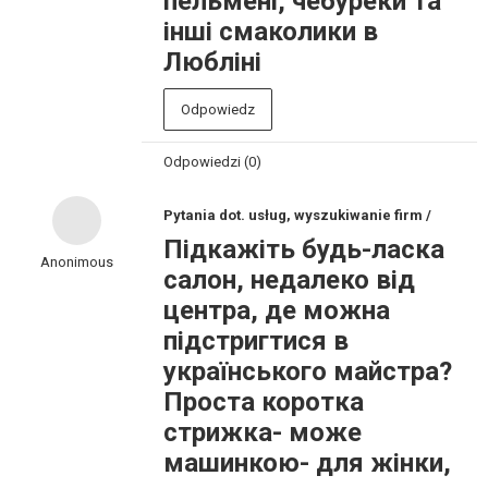
пельмені, чебуреки та
інші смаколики в
Любліні
Odpowiedz
Odpowiedzi (0)
Pytania dot. usług, wyszukiwanie firm /
Підкажіть будь-ласка
Anonimous
салон, недалеко від
центра, де можна
підстригтися в
українського майстра?
Проста коротка
стрижка- може
машинкою- для жінки,