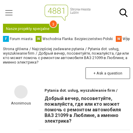
3
Nasze projekty specjalne
F
Forum miasta
W
Wschodnia Flanka: Bezpieczeństwo Polski
W
Współ
Strona główna
Najczęściej zadawane pytania
Pytania dot. usług,
wyszukiwanie firm
Добрый вечер, посоветуйте, пожалуйста, где или
кто может помочь с ремонтом автомобиля ВАЗ 21099 в Люблине, а
именно электрика?
+ Ask a question
Pytania dot. usług, wyszukiwanie firm /
Добрый вечер, посоветуйте,
Anonimous
пожалуйста, где или кто может
помочь с ремонтом автомобиля
ВАЗ 21099 в Люблине, а именно
электрика?