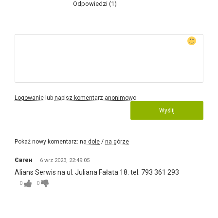
Odpowiedzi (1)
Logowanie
lub
napisz komentarz anonimowo
Wyślij
Pokaż nowy komentarz:
na dole
/
na górze
Євген
6 wrz 2023, 22:49:05
Alians Serwis
na ul. Juliana Fałata 18. tel: 793 361 293
0
0