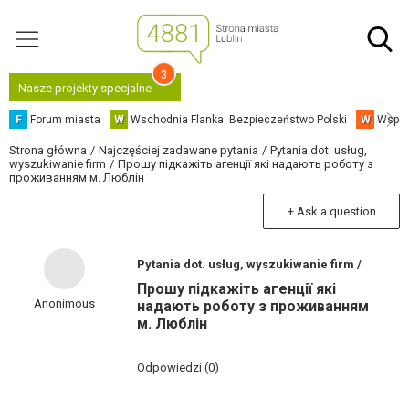
3
Nasze projekty specjalne
F
Forum miasta
W
Wschodnia Flanka: Bezpieczeństwo Polski
W
Współ
Strona główna
Najczęściej zadawane pytania
Pytania dot. usług,
wyszukiwanie firm
Прошу підкажіть агенції які надають роботу з
проживанням м. Люблін
+ Ask a question
Pytania dot. usług, wyszukiwanie firm /
Прошу підкажіть агенції які
Anonimous
надають роботу з проживанням
м. Люблін
Odpowiedzi (0)