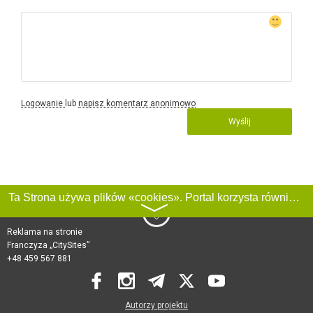
Logowanie
lub
napisz komentarz anonimowo
Wyślij
Ta Strona używa plików «cookies». Portal korzysta również z serwisu internetowego do zbierania danych technicznych o odwiedzających w celu uzyskania informacji marketingowych i statystycznych. Warunki przetwarzania danych odwiedzających Stronę, patrz:
〉
Reklama na stronie
Franczyza „CitySites”
+48 459 567 881
Autorzy projektu