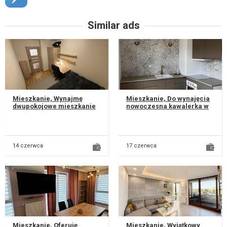
Similar ads
Mieszkanie, Wynajmę
Mieszkanie, Do wynajęcia
dwupokojowe mieszkanie
nowoczesna kawalerka w
w cichej i spokojnej
ścisłym centrum Lublina!
okolicy. Idealne do nauki,
Mieszkanie oddane do
pracy i o...
użytku...
14 czerwca
17 czerwca
Mieszkanie, Oferuję
Mieszkanie, Wyjątkowy