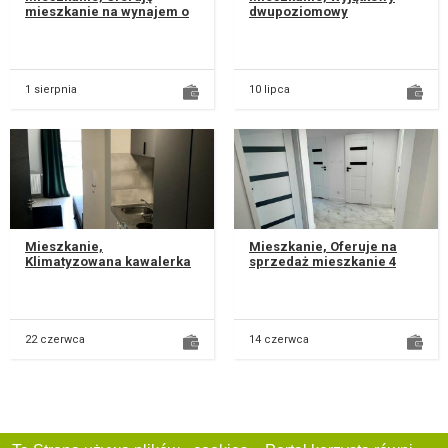
mieszkanie na wynajem o
dwupoziomowy
powierzchni 58 m².
apartament na zielonym
Znajduje się na pierwszym
Osiedlu Piastowskim – LSM
piętrze w b...
Na sprzedaż p...
1 sierpnia
10 lipca
Mieszkanie,
Mieszkanie, Oferuje na
Klimatyzowana kawalerka
sprzedaż mieszkanie 4
przy Uniwersytecie
pokojowe w bezpośrednim
Medycznym | Wi‑Fi | 2400 zł
sąsiedztwie najlepszych
z opłatami Do...
lubelsk...
22 czerwca
14 czerwca