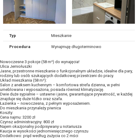
Typ
Mieszkanie
Procedura
Wynajmuję długoterminowo
Nowoczesne 3 pokoje (58 m²) do wynajęcia!
Ulica Jemiołuszki
Jasne, przestronne mieszkanie o funkcjonalnym układzie, idealne dla pary,
rodziny lub osób szukających dodatkowej przestrzeni do pracy.
Układ mieszkania (58 m²):
Salon z aneksem kuchennym – komfortowa strefa dzienna, w pełni
umeblowana i wyposażona, posiada również klimatyzację.
Dwie duże sypialnie – ustawne i jasne, gwarantujące prywatność, w każdej
znajduje się duże łóżko oraz szafa.
Łazienka – nowoczesna, z pełnym wyposażeniem.
Do mieszkania przynależy piwnica
Koszty:
Cena najmu: 3200 zł
Czynsz administracyjny: 800 zł
Najem okazjonalny podpisywany u notariusza
Kaucja w wysokości jednomiesięcznego czynszu
Dodatkowo: prąd według zużycia co 2 mści