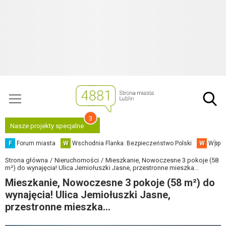
3
Nasze projekty specjalne
F
Forum miasta
W
Wschodnia Flanka: Bezpieczeństwo Polski
W
Współ
Strona główna
Nieruchomości
Mieszkanie, Nowoczesne 3 pokoje (58
m²) do wynajęcia! Ulica Jemiołuszki Jasne, przestronne mieszka...
Mieszkanie, Nowoczesne 3 pokoje (58 m²) do
wynajęcia! Ulica Jemiołuszki Jasne,
przestronne mieszka...