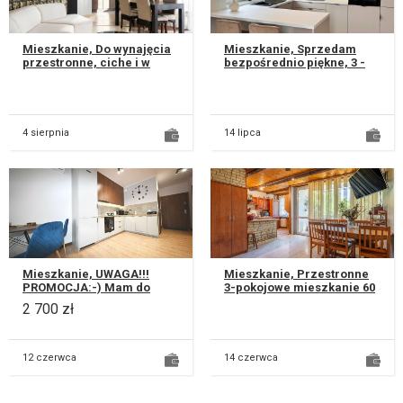
Mieszkanie, Do wynajęcia
Mieszkanie, Sprzedam
przestronne, ciche i w
bezpośrednio piękne, 3 -
pełni umeblowane
pokojowe mieszkanie o
mieszkanie o powierzchni
powierzchni 55,78 m²,
83,5 m², p...
położone n...
4 sierpnia
14 lipca
Mieszkanie, UWAGA!!!
Mieszkanie, Przestronne
PROMOCJA:-) Mam do
3-pokojowe mieszkanie 60
wynajęcia nowe 2-
m² | Lublin, ul. Harnasie 21 |
2 700 zł
pokojowe WYJĄTKOWE
Balkon | Winda Bi...
mieszkanie a właściwi...
12 czerwca
14 czerwca