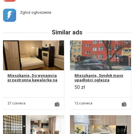
Zgłoś ogłoszenie
Similar ads
Mieszkanie, Do wynajęcia
Mieszkanie, Syndyk masy
przestronna kawalerka na
upadłości ogłasza
LSM, ul. Wallenroda, duży
pierwszy konkurs ofert na
50 zł
balkon Kawalerka o po...
sprzedaż z wolnej ręki
składnika...
27 czerwca
12 czerwca