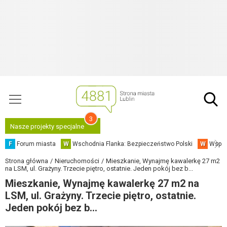
3
Nasze projekty specjalne
F
Forum miasta
W
Wschodnia Flanka: Bezpieczeństwo Polski
W
Współ
Strona główna
Nieruchomości
Mieszkanie, Wynajmę kawalerkę 27 m2
na LSM, ul. Grażyny. Trzecie piętro, ostatnie. Jeden pokój bez b...
Mieszkanie, Wynajmę kawalerkę 27 m2 na
LSM, ul. Grażyny. Trzecie piętro, ostatnie.
Jeden pokój bez b...