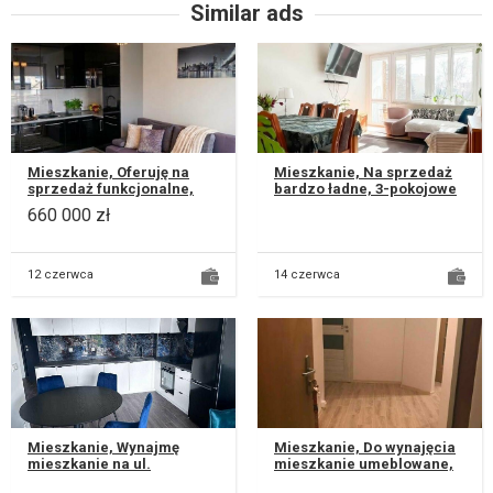
Similar ads
Mieszkanie, Oferuję na
Mieszkanie, Na sprzedaż
sprzedaż funkcjonalne,
bardzo ładne, 3-pokojowe
przestronne i bardzo
mieszkanie 68,40 m² na
660 000 zł
zadbane mieszkanie o
Górnym Czechowie w
powierzchni...
Lublinie...
12 czerwca
14 czerwca
Mieszkanie, Wynajmę
Mieszkanie, Do wynajęcia
mieszkanie na ul.
mieszkanie umeblowane,
Obrońców Lublina 17. Dwa
w pełni wyposażone przy