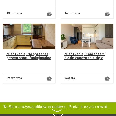
pokoje, łazienka, pralnia,
ul. Kredowa ( boczna
balkon, ko...
Nadbyst...
13 czerwca
14 czerwca
Mieszkanie, Na sprzedaż
Mieszkanie, Zapraszam
przestronne i funkcjonalne
się do zapoznania się z
mieszkanie o powierzchni
ofertą wynajmu
67,35 m², położone na II...
mieszkania przy ulicy
Północnej 5 w Lub...
29 czerwca
Wczoraj
Ta Strona używa plików «cookies». Portal korzysta również z serwisu internetowego do zbierania danych technicznych o odwiedzających w celu uzyskania informacji marketingowych i statystycznych. Warunki przetwarzania danych odwiedzających Stronę, patrz:
〉