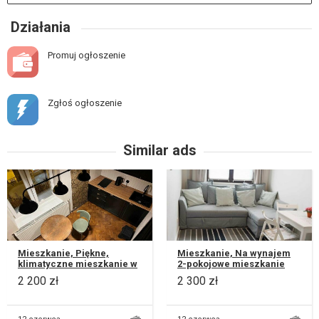
Działania
Promuj ogłoszenie
Zgłoś ogłoszenie
Similar ads
Mieszkanie, Piękne,
Mieszkanie, Na wynajem
klimatyczne mieszkanie w
2-pokojowe mieszkanie
secesyjnej kamienicy
położone na osiedlu
2 200 zł
2 300 zł
położonej w centrum
Koncertowa Dolina. W
Lublina. Powie...
skład mieszka...