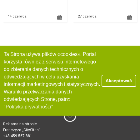
Balkon | Winda Bi...
1.06.2026 r., drugi od
15.08.2026...
14 czerwca
27 czerwca
Ta Strona używa plików «cookies». Portal
korzysta również z serwisu internetowego
do zbierania danych technicznych o
odwiedzających w celu uzyskania
Akceptować
informacji marketingowych i statystycznych.
Warunki przetwarzania danych
odwiedzających Stronę, patrz:
"Polityka prywatności"
Reklama na stronie
Franczyza „CitySites”
+48 459 567 881