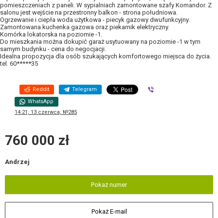
pomieszczeniach z paneli. W sypialniach zamontowane szafy Komandor. Z
salonu jest wejście na przestronny balkon - strona południowa.
Ogrzewanie i ciepła woda użytkowa - piecyk gazowy dwufunkcyjny.
Zamontowana kuchenka gazowa oraz piekarnik elektryczny.
Komórka lokatorska na poziomie -1.
Do mieszkania można dokupić garaż usytuowany na poziomie -1 w tym
samym budynku - cena do negocjacji.
Idealna propozycja dla osób szukających komfortowego miejsca do życia.
tel. 60*****35
Reddit
Telegram
Viber
WhatsApp
14:21, 13 czerwca, №285
760 000 zł
Andrzej
Pokaż numer
Pokaż E-mail