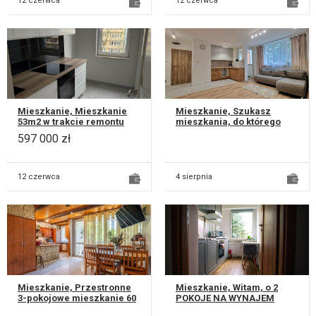
12 czerwca
12 czerwca
Mieszkanie, Mieszkanie
Mieszkanie, Szukasz
53m2 w trakcie remontu
mieszkania, do którego
generalnego LSM ul B.
możesz wprowadzić się od
597 000 zł
Chrobrego, w bloku nowe
razu, bez ponoszenia
windy, d...
dodatkowych...
12 czerwca
4 sierpnia
Mieszkanie, Przestronne
Mieszkanie, Witam, o 2
3-pokojowe mieszkanie 60
POKOJE NA WYNAJEM
m² | Lublin, ul. Harnasie 21 |
(pierwszy dostępny od