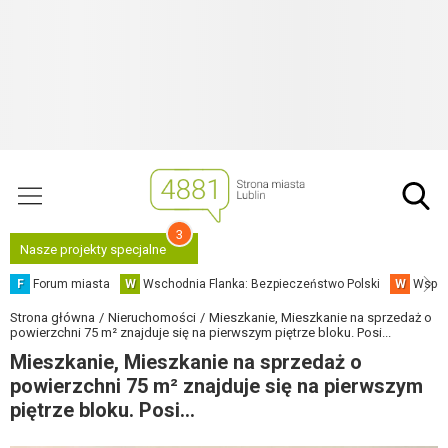
3
Nasze projekty specjalne
F
Forum miasta
W
Wschodnia Flanka: Bezpieczeństwo Polski
W
Współ
Strona główna
Nieruchomości
Mieszkanie, Mieszkanie na sprzedaż o
powierzchni 75 m² znajduje się na pierwszym piętrze bloku. Posi...
Mieszkanie, Mieszkanie na sprzedaż o
powierzchni 75 m² znajduje się na pierwszym
piętrze bloku. Posi...