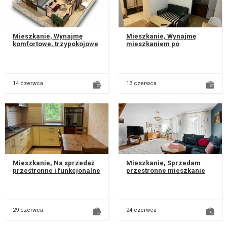
Mieszkanie, Wynajmę
Mieszkanie, Wynajmę
komfortowe, trzy­pokojowe
mieszkaniem po
mieszkanie dostępne od
generalnym remoncie , na
października, położone na
ulicy Juranda dzielnica
prest...
LSM. 10 minut pi...
14 czerwca
13 czerwca
Mieszkanie, Na sprzedaż
Mieszkanie, Sprzedam
przestronne i funkcjonalne
przestronne mieszkanie
mieszkanie o powierzchni
dwupoziomowe przy ul.
67,35 m², położone na II...
Sikorskiego 1 w Lublinie na
kamera...
29 czerwca
24 czerwca