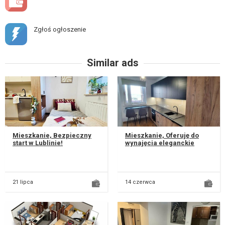
Zgłoś ogłoszenie
Similar ads
Mieszkanie, Bezpieczny
Mieszkanie, Oferuję do
start w Lublinie!
wynajęcia eleganckie
Nowoczesne mikro-
czyściutkie, w pełni
kawalerki przy ul.
urządzone mieszkanie
Wrońskiej – idealne dla...
mieszczące się...
21 lipca
14 czerwca