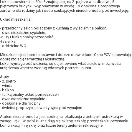
Lokal o powierzchni 60 m² znajduje się na 2. piętrze w zadbanym, 8-
piętrowym budynku wyposażonym w windę. To doskonała propozycja
zarówno dla rodziny, jak i osób szukających nieruchomości pod inwestycję.
Układ mieszkania:
- przestronny salon połączony z kuchnią z wyjściem na balkon,
- dwie niezależne sypialnie,
-duży i funkcjonalny przedpokój,
-łazienka,
- oddzielne WC.
Mieszkanie jest bardzo ustawne i dobrze doświetlone. Okna PCV zapewniają
dobrą izolację termiczną i akustyczną.
Lokal wymaga odświeżenia, co daje nowemu właścicielowi możliwość
urządzenia wnętrza według własnych potrzeb i gustu.
Atuty:
- 2. piętro
- winda
- balkon
- funkcjonalny układ pomieszczeń
- dwie niezależne sypialnie
- doskonałe dla rodziny
- świetna propozycja inwestycyjna pod wynajem
Atutem nieruchomości jest spokojna lokalizacja z pełną infrastrukturą w
zasięgu ręki. W pobliżu znajdują się sklepy, szkoły, przedszkola, przystanki
komunikacji miejskiej oraz liczne tereny zielone i rekreacyjne.