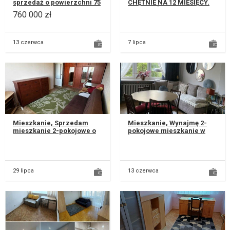
sprzedaż o powierzchni 75
CHĘTNIE NA 12 MIESIĘCY.
m² znajduje się na
PRZY KRÓTSZYM OKRESIE
760 000 zł
pierwszym piętrze bloku.
CENA DO
Posi...
INDYWIDUALNEGO
UZGODNIENIA....
13 czerwca
7 lipca
Mieszkanie, Sprzedam
Mieszkanie, Wynajmę 2-
mieszkanie 2-pokojowe o
pokojowe mieszkanie w
powierzchni 47,50 m²,
centrum Lublina, obok CH
położone na 3 piętrze w
Plaza i CSK. Mieszkanie na
wieżowcu...
1 pi...
29 lipca
13 czerwca