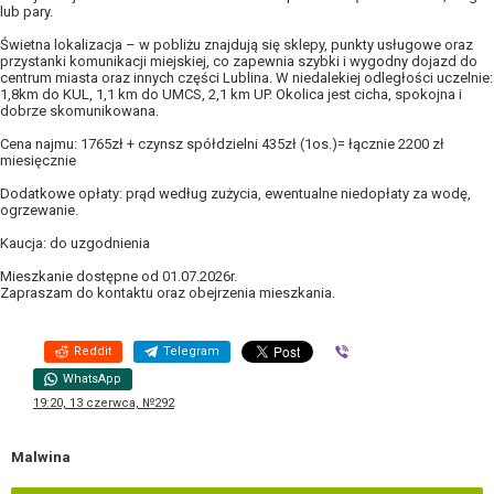
lub pary.
Świetna lokalizacja – w pobliżu znajdują się sklepy, punkty usługowe oraz
przystanki komunikacji miejskiej, co zapewnia szybki i wygodny dojazd do
centrum miasta oraz innych części Lublina. W niedalekiej odległości uczelnie:
1,8km do KUL, 1,1 km do UMCS, 2,1 km UP. Okolica jest cicha, spokojna i
dobrze skomunikowana.
Cena najmu: 1765zł + czynsz spółdzielni 435zł (1os.)= łącznie 2200 zł
miesięcznie
Dodatkowe opłaty: prąd według zużycia, ewentualne niedopłaty za wodę,
ogrzewanie.
Kaucja: do uzgodnienia
Mieszkanie dostępne od 01.07.2026r.
Zapraszam do kontaktu oraz obejrzenia mieszkania.
Reddit
Telegram
Viber
WhatsApp
19:20, 13 czerwca, №292
Malwina