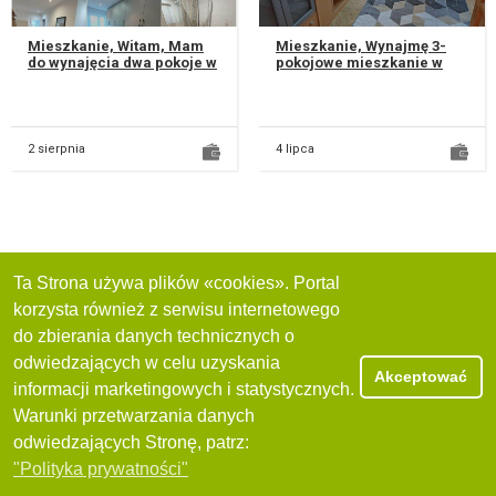
Mieszkanie, Witam, Mam
Mieszkanie, Wynajmę 3-
do wynajęcia dwa pokoje w
pokojowe mieszkanie w
trzypokojowym mieszkaniu
szeregowcu z 1992 roku.
przy ul. Balladyny w Lu...
Na mieszkanie składa się 3
niep...
2 sierpnia
4 lipca
Ta Strona używa plików «cookies». Portal
korzysta również z serwisu internetowego
do zbierania danych technicznych o
odwiedzających w celu uzyskania
Akceptować
informacji marketingowych i statystycznych.
Warunki przetwarzania danych
odwiedzających Stronę, patrz:
"Polityka prywatności"