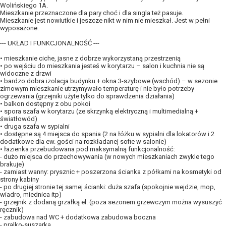
Wolińskiego 1A.
Mieszkanie przeznaczone dla pary choć i dla singla też pasuje.
Mieszkanie jest nowiutkie i jeszcze nikt w nim nie mieszkał. Jest w pełni
wyposażone.
--- UKŁAD I FUNKCJONALNOŚĆ ---
• mieszkanie ciche, jasne z dobrze wykorzystaną przestrzenią
• po wejściu do mieszkania jesteś w korytarzu – salon i kuchnia nie są
widoczne z drzwi
• bardzo dobra izolacja budynku + okna 3-szybowe (wschód) – w sezonie
zimowym mieszkanie utrzymywało temperaturę i nie było potrzeby
ogrzewania (grzejniki użyte tylko do sprawdzenia działania)
• balkon dostępny z obu pokoi
• spora szafa w korytarzu (ze skrzynką elektryczną i multimedialną +
światłowód)
• druga szafa w sypialni
• dostępne są 4 miejsca do spania (2 na łóżku w sypialni dla lokatorów i 2
dodatkowe dla ew. gości na rozkładanej sofie w salonie)
• łazienka przebudowana pod maksymalną funkcjonalność:
- dużo miejsca do przechowywania (w nowych mieszkaniach zwykle tego
brakuje)
- zamiast wanny: prysznic + poszerzona ścianka z półkami na kosmetyki od
strony kabiny
- po drugiej stronie tej samej ścianki: duża szafa (spokojnie wejdzie, mop,
wiadro, miednica itp)
- grzejnik z dodaną grzałką el. (poza sezonem grzewczym można wysuszyć
ręcznik)
- zabudowa nad WC + dodatkowa zabudowa boczna
- pralko-suszarka