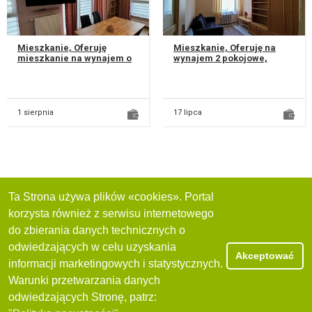
Mieszkanie, Oferuję
Mieszkanie, Oferuję na
mieszkanie na wynajem o
wynajem 2 pokojowe,
powierzchni 58 m².
umeblowane mieszkanie o
Znajduje się na pierwszym
powierzchni 50 m².
piętrze w b...
Znajduje się w...
1 sierpnia
17 lipca
Ta Strona używa plików «cookies». Portal
korzysta również z serwisu internetowego
do zbierania danych technicznych o
odwiedzających w celu uzyskania
Akceptować
informacji marketingowych i statystycznych.
Warunki przetwarzania danych
odwiedzających Stronę, patrz: