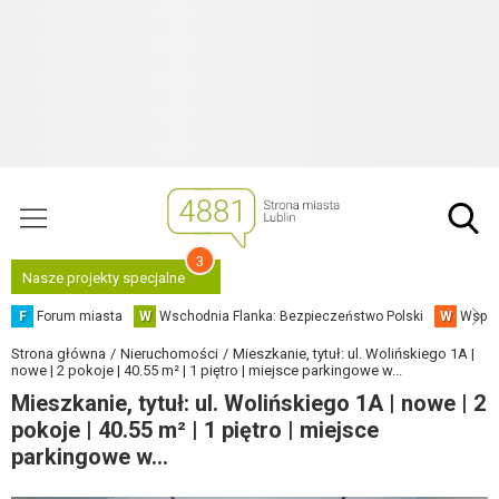
3
Nasze projekty specjalne
F
Forum miasta
W
Wschodnia Flanka: Bezpieczeństwo Polski
W
Współ
Strona główna
Nieruchomości
Mieszkanie, tytuł: ul. Wolińskiego 1A |
nowe | 2 pokoje | 40.55 m² | 1 piętro | miejsce parkingowe w...
Mieszkanie, tytuł: ul. Wolińskiego 1A | nowe | 2
pokoje | 40.55 m² | 1 piętro | miejsce
parkingowe w...