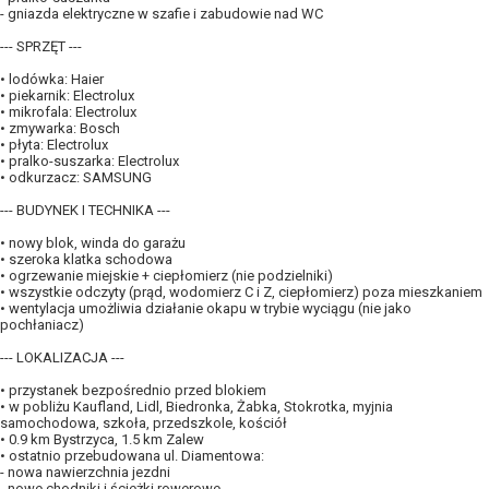
- gniazda elektryczne w szafie i zabudowie nad WC
--- SPRZĘT ---
• lodówka: Haier
• piekarnik: Electrolux
• mikrofala: Electrolux
• zmywarka: Bosch
• płyta: Electrolux
• pralko-suszarka: Electrolux
• odkurzacz: SAMSUNG
--- BUDYNEK I TECHNIKA ---
• nowy blok, winda do garażu
• szeroka klatka schodowa
• ogrzewanie miejskie + ciepłomierz (nie podzielniki)
• wszystkie odczyty (prąd, wodomierz C i Z, ciepłomierz) poza mieszkaniem
• wentylacja umożliwia działanie okapu w trybie wyciągu (nie jako
pochłaniacz)
--- LOKALIZACJA ---
• przystanek bezpośrednio przed blokiem
• w pobliżu Kaufland, Lidl, Biedronka, Żabka, Stokrotka, myjnia
samochodowa, szkoła, przedszkole, kościół
• 0.9 km Bystrzyca, 1.5 km Zalew
• ostatnio przebudowana ul. Diamentowa:
- nowa nawierzchnia jezdni
- nowe chodniki i ścieżki rowerowe