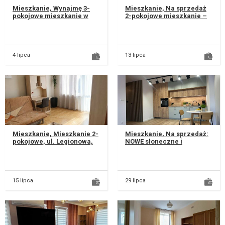
Mieszkanie, Wynajmę 3-
Mieszkanie, Na sprzedaż
pokojowe mieszkanie w
2-pokojowe mieszkanie –
szeregowcu z 1992 roku.
Lublin, LSM, os.
Na mieszkanie składa się 3
Słowackiego, ul. Balladyny.
niep...
Oferuj...
4 lipca
13 lipca
Mieszkanie, Mieszkanie 2-
Mieszkanie, Na sprzedaż:
pokojowe, ul. Legionowa,
NOWE słoneczne i
Wieniawa, Lublin
przestronne mieszkanie w
Mieszkanie wolne od 15
Lublinie – Bronowice! Ul.
lipca....
Droga M...
15 lipca
29 lipca