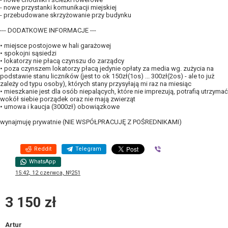
- nowe przystanki komunikacji miejskiej
- przebudowane skrzyżowanie przy budynku
--- DODATKOWE INFORMACJE ---
• miejsce postojowe w hali garażowej
• spokojni sąsiedzi
• lokatorzy nie płacą czynszu do zarządcy
• poza czynszem lokatorzy płacą jedynie opłaty za media wg. zużycia na
podstawie stanu liczników (jest to ok 150zł(1os) ... 300zł(2os) - ale to już
zależy od typu osoby), których stany przysyłają mi raz na miesiąc
• mieszkanie jest dla osób niepalących, które nie imprezują, potrafią utrzymać
wokół siebie porządek oraz nie mają zwierząt
• umowa i kaucja (3000zł) obowiązkowe
wynajmuję prywatnie (NIE WSPÓŁPRACUJĘ Z POŚREDNIKAMI)
Reddit
Telegram
Viber
WhatsApp
15:42, 12 czerwca, №251
3 150 zł
Artur