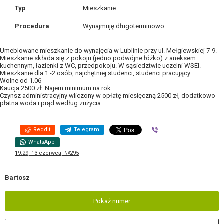
Typ
Mieszkanie
Procedura
Wynajmuję długoterminowo
Umeblowane mieszkanie do wynajęcia w Lublinie przy ul. Mełgiewskiej 7-9.
Mieszkanie składa się z pokoju (jedno podwójne łóżko) z aneksem
kuchennym, łazienki z WC, przedpokoju. W sąsiedztwie uczelni WSEI.
Mieszkanie dla 1 -2 osób, najchętniej studenci, studenci pracujący.
Wolne od 1.06
Kaucja 2500 zł. Najem minimum na rok.
Czynsz administracyjny wliczony w opłatę miesięczną 2500 zł, dodatkowo
płatna woda i prąd według zużycia.
Reddit
Telegram
Viber
WhatsApp
19:29, 13 czerwca, №295
Bartosz
Pokaż numer