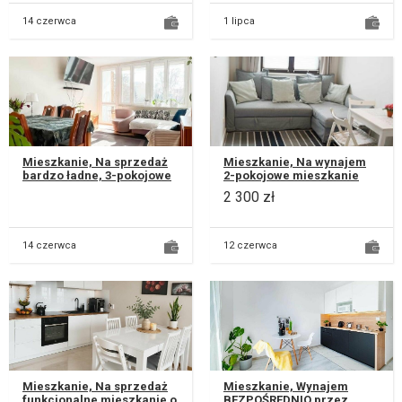
14 czerwca
1 lipca
Mieszkanie, Na sprzedaż
Mieszkanie, Na wynajem
bardzo ładne, 3-pokojowe
2-pokojowe mieszkanie
mieszkanie 68,40 m² na
położone na osiedlu
2 300 zł
Górnym Czechowie w
Koncertowa Dolina. W
Lublinie...
skład mieszka...
14 czerwca
12 czerwca
Mieszkanie, Na sprzedaż
Mieszkanie, Wynajem
funkcjonalne mieszkanie o
BEZPOŚREDNIO przez