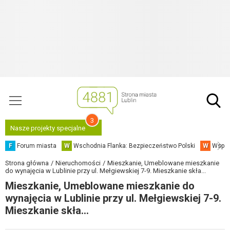
3
Nasze projekty specjalne
F
Forum miasta
W
Wschodnia Flanka: Bezpieczeństwo Polski
W
Współ
Strona główna
Nieruchomości
Mieszkanie, Umeblowane mieszkanie
do wynajęcia w Lublinie przy ul. Mełgiewskiej 7-9. Mieszkanie skła...
Mieszkanie, Umeblowane mieszkanie do
wynajęcia w Lublinie przy ul. Mełgiewskiej 7-9.
Mieszkanie skła...