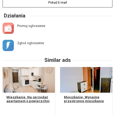
Pokaż E-mail
Działania
Promuj ogłoszenie
Zgłoś ogłoszenie
Similar ads
Mieszkanie, Na sprzedaż
Mieszkanie, Wynajmę
apartament o powierzchni
przestronne mieszkanie
25 m² ul. Jasna w Lublinie.
na Czechowie Północnym.
Sprzedam w pełni urząd...
Piętro 1. Czteropokojowe.
Dla osó...