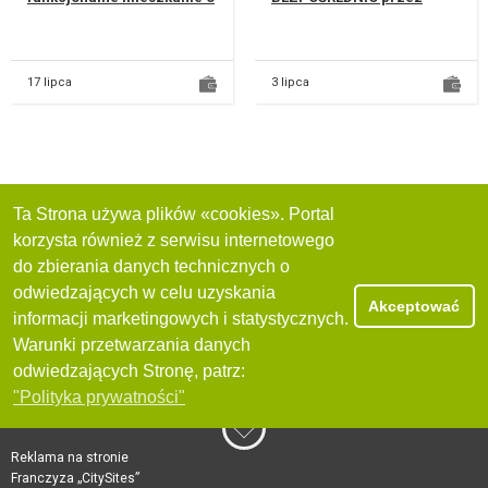
powierzchni 54 m²,
właściciela – pośrednikom
zlokalizowane przy ul.
dziękuję. LOKALIZACJA :
Krańcowe...
SKŁODOWKSK...
17 lipca
3 lipca
Ta Strona używa plików «cookies». Portal
korzysta również z serwisu internetowego
do zbierania danych technicznych o
odwiedzających w celu uzyskania
Akceptować
informacji marketingowych i statystycznych.
Warunki przetwarzania danych
odwiedzających Stronę, patrz:
"Polityka prywatności"
Reklama na stronie
Franczyza „CitySites”