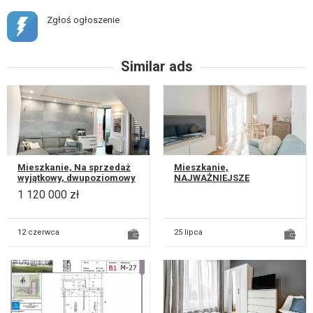
Zgłoś ogłoszenie
Similar ads
Mieszkanie, Na sprzedaż
Mieszkanie,
wyjątkowy, dwupoziomowy
NAJWAŻNIEJSZE
apartament położony na
INFORMACJE: • Nowe
1 120 000 zł
zielonym i spokojnym
mieszkanie dla
osiedlu...
pierwszego najemcy na
nowym osiedlu p...
12 czerwca
25 lipca