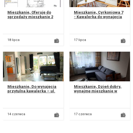
Mieszkanie, Oferuję do
Mieszkanie, Cyrkoniowa 7
sprzedaży mieszkanie 2
- Kawalerka do wynajęcia
pokojowe zlokalizowane w
Oferuję do wynajęcia nowe,
dzielnicy Węglinek, ul.
komfortowe mieszkanie...
Jemio...
18 lipca
17 lipca
Mieszkanie, Do wynajęcia
Mieszkanie, Dzień dobry,
przytulna kawalerka – ul.
wynajmę mieszkanie w
Bajkowa, Lublin Oferuję do
domu jednorodzinnym z
wynajęcia komfortow...
osobnym niekrepujacym
wejściem....
14 czerwca
17 czerwca