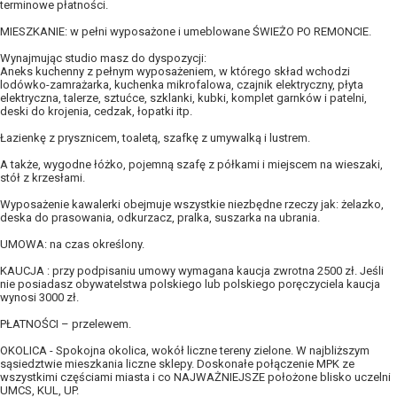
terminowe płatności.
MIESZKANIE: w pełni wyposażone i umeblowane ŚWIEŻO PO REMONCIE.
Wynajmując studio masz do dyspozycji:
Aneks kuchenny z pełnym wyposażeniem, w którego skład wchodzi
lodówko-zamrażarka, kuchenka mikrofalowa, czajnik elektryczny, płyta
elektryczna, talerze, sztućce, szklanki, kubki, komplet garnków i patelni,
deski do krojenia, cedzak, łopatki itp.
Łazienkę z prysznicem, toaletą, szafkę z umywalką i lustrem.
A także, wygodne łóżko, pojemną szafę z półkami i miejscem na wieszaki,
stół z krzesłami.
Wyposażenie kawalerki obejmuje wszystkie niezbędne rzeczy jak: żelazko,
deska do prasowania, odkurzacz, pralka, suszarka na ubrania.
UMOWA: na czas określony.
KAUCJA : przy podpisaniu umowy wymagana kaucja zwrotna 2500 zł. Jeśli
nie posiadasz obywatelstwa polskiego lub polskiego poręczyciela kaucja
wynosi 3000 zł.
PŁATNOŚCI – przelewem.
OKOLICA - Spokojna okolica, wokół liczne tereny zielone. W najbliższym
sąsiedztwie mieszkania liczne sklepy. Doskonałe połączenie MPK ze
wszystkimi częściami miasta i co NAJWAŻNIEJSZE położone blisko uczelni
UMCS, KUL, UP.