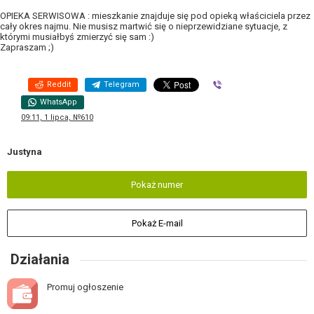
OPIEKA SERWISOWA : mieszkanie znajduje się pod opieką właściciela przez
cały okres najmu. Nie musisz martwić się o nieprzewidziane sytuacje, z
którymi musiałbyś zmierzyć się sam :)
Zapraszam ;)
Reddit
Telegram
Viber
WhatsApp
09:11, 1 lipca, №610
Justyna
Pokaż numer
Pokaż E-mail
Działania
Promuj ogłoszenie