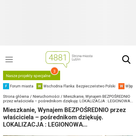
3
Nasze projekty specjalne
F
Forum miasta
W
Wschodnia Flanka: Bezpieczeństwo Polski
W
Współ
Strona główna
Nieruchomości
Mieszkanie, Wynajem BEZPOŚREDNIO
przez właściciela – pośrednikom dziękuję. LOKALIZACJA : LEGIONOWA...
Mieszkanie, Wynajem BEZPOŚREDNIO przez
właściciela – pośrednikom dziękuję.
LOKALIZACJA : LEGIONOWA...