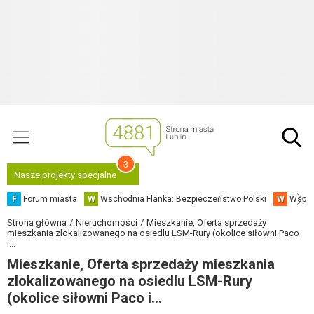
3
Nasze projekty specjalne
F
Forum miasta
W
Wschodnia Flanka: Bezpieczeństwo Polski
W
Współ
Strona główna
Nieruchomości
Mieszkanie, Oferta sprzedaży
mieszkania zlokalizowanego na osiedlu LSM-Rury (okolice siłowni Paco
i...
Mieszkanie, Oferta sprzedaży mieszkania
zlokalizowanego na osiedlu LSM-Rury
(okolice siłowni Paco i...