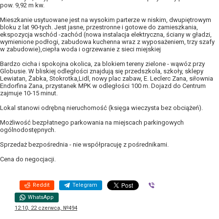
pow. 9,92 m kw.
Mieszkanie usytuowane jest na wysokim parterze w niskim, dwupiętrowym
bloku z lat 90-tych. Jest jasne, przestronne i gotowe do zamieszkania,
ekspozycja wschód -zachód (nowa instalacja elektryczna, ściany w gładzi,
wymienione podłogi, zabudowa kuchenna wraz z wyposażeniem, trzy szafy
w zabudowie),ciepła woda i ogrzewanie z sieci miejskiej
Bardzo cicha i spokojna okolica, za blokiem tereny zielone - wąwóz przy
Globusie. W bliskiej odległości znajdują się przedszkola, szkoły, sklepy
Lewiatan, Żabka, Stokrotka,Lidl, nowy plac zabaw, E. Leclerc Zana, siłownia
Endorfina Zana, przystanek MPK w odległości 100 m. Dojazd do Centrum
zajmuje 10-15 minut.
Lokal stanowi odrębną nieruchomość (księga wieczysta bez obciążeń).
Możliwość bezpłatnego parkowania na miejscach parkingowych
ogólnodostępnych.
Sprzedaż bezpośrednia - nie współpracuję z pośrednikami.
Cena do negocjacji.
Reddit
Telegram
Viber
WhatsApp
12:10, 22 czerwca, №494