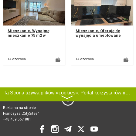
Mieszkanie, Wynajmę
Mieszkanie, Oferuję do
mieszkanie 75 m2 w
wynajęcia umeblowane
centrum miasta, w
mieszkanie . Mieszkanie
nowoczesnym
znajduje się na parterze,
apartamentowcu
co zap...
położonym przy u...
14 czerwca
14 czerwca
Ta Strona używa plików «cookies». Portal korzysta również z serwisu internetowego do zbierania danych technicznych o odwiedzających w celu uzyskania informacji marketingowych i statystycznych. Warunki przetwarzania danych odwiedzających Stronę, patrz:
〉
Reklama na stronie
Franczyza „CitySites”
+48 459 567 881