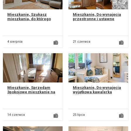
Mieszkanie, Szukasz
Mieszkanie, Do wynajęcia
mieszkania, do którego
przestronne i ustawne
możesz wprowadzić się od
mieszkanie o powierzchni
razu, bez ponoszenia
63 m², zlokalizowane w
dodatkowych...
spoko...
4 sierpnia
21 czerwca
Mieszkanie, Sprzedam
Mieszkanie, Do wynajęcia
3pokojowe mieszkanie na
wyjątkowa kawalerka
LSM ,na
wykończona w wysokim
ul.Wołodyjowskiego 9.
standardzie w sercu
Mieszkanie
dzielnicy LSM...
+przynależna...
14 czerwca
25 lipca