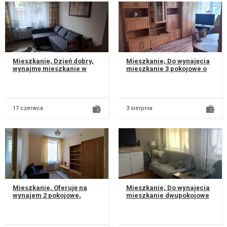
Mieszkanie, Dzień dobry,
Mieszkanie, Do wynajęcia
wynajmę mieszkanie w
mieszkanie 3 pokojowe o
domu jednorodzinnym z
powierzchni 64 m2
osobnym niekrepujacym
położone na 0/10 piętrze w
wejściem....
bloku...
17 czerwca
3 sierpnia
Mieszkanie, Oferuję na
Mieszkanie, Do wynajęcia
wynajem 2 pokojowe,
mieszkanie dwupokojowe
umeblowane mieszkanie o
na Czubach, osiedle
powierzchni 50 m².
Skarpa położone na 6
Znajduje się w...
piętrze w 8...