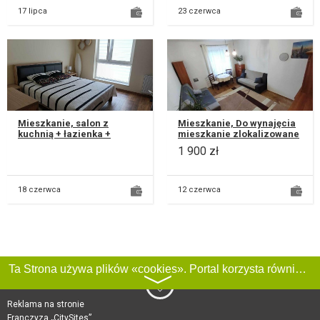
17 lipca
23 czerwca
Mieszkanie, salon z
Mieszkanie, Do wynajęcia
kuchnią + łazienka +
mieszkanie zlokalizowane
sypialnia + balkon +
przy ul. Krańcowej, Lokal
1 900 zł
przedpokój + miejsce w
składa sie z: • dwóch...
garażu podziemn...
18 czerwca
12 czerwca
Ta Strona używa plików «cookies». Portal korzysta również z serwisu internetowego do zbierania danych technicznych o odwiedzających w celu uzyskania informacji marketingowych i statystycznych. Warunki przetwarzania danych odwiedzających Stronę, patrz:
〉
Reklama na stronie
Franczyza „CitySites”