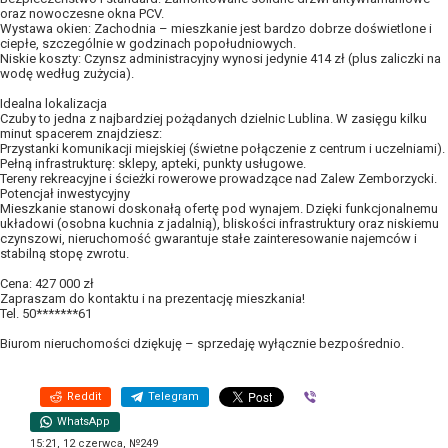
oraz nowoczesne okna PCV.
Wystawa okien: Zachodnia – mieszkanie jest bardzo dobrze doświetlone i
ciepłe, szczególnie w godzinach popołudniowych.
Niskie koszty: Czynsz administracyjny wynosi jedynie 414 zł (plus zaliczki na
wodę według zużycia).
Idealna lokalizacja
Czuby to jedna z najbardziej pożądanych dzielnic Lublina. W zasięgu kilku
minut spacerem znajdziesz:
Przystanki komunikacji miejskiej (świetne połączenie z centrum i uczelniami).
Pełną infrastrukturę: sklepy, apteki, punkty usługowe.
Tereny rekreacyjne i ścieżki rowerowe prowadzące nad Zalew Zemborzycki.
Potencjał inwestycyjny
Mieszkanie stanowi doskonałą ofertę pod wynajem. Dzięki funkcjonalnemu
układowi (osobna kuchnia z jadalnią), bliskości infrastruktury oraz niskiemu
czynszowi, nieruchomość gwarantuje stałe zainteresowanie najemców i
stabilną stopę zwrotu.
Cena: 427 000 zł
Zapraszam do kontaktu i na prezentację mieszkania!
Tel. 50*******61
Biurom nieruchomości dziękuję – sprzedaję wyłącznie bezpośrednio.
Reddit
Telegram
Viber
WhatsApp
15:21, 12 czerwca, №249