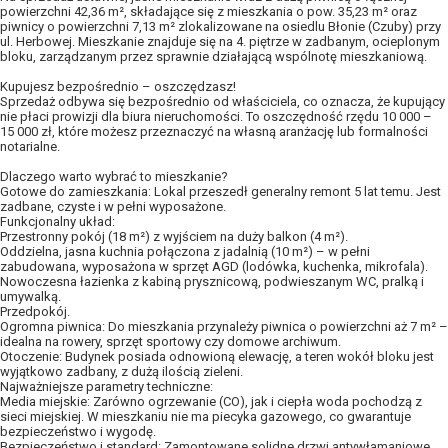
powierzchni 42,36 m², składające się z mieszkania o pow. 35,23 m² oraz
piwnicy o powierzchni 7,13 m² zlokalizowane na osiedlu Błonie (Czuby) przy
ul. Herbowej. Mieszkanie znajduje się na 4. piętrze w zadbanym, ocieplonym
bloku, zarządzanym przez sprawnie działającą wspólnotę mieszkaniową.
Kupujesz bezpośrednio – oszczędzasz!
Sprzedaż odbywa się bezpośrednio od właściciela, co oznacza, że kupujący
nie płaci prowizji dla biura nieruchomości. To oszczędność rzędu 10 000 –
15 000 zł, które możesz przeznaczyć na własną aranżację lub formalności
notarialne.
Dlaczego warto wybrać to mieszkanie?
Gotowe do zamieszkania: Lokal przeszedł generalny remont 5 lat temu. Jest
zadbane, czyste i w pełni wyposażone.
Funkcjonalny układ:
Przestronny pokój (18 m²) z wyjściem na duży balkon (4 m²).
Oddzielna, jasna kuchnia połączona z jadalnią (10 m²) – w pełni
zabudowana, wyposażona w sprzęt AGD (lodówka, kuchenka, mikrofala).
Nowoczesna łazienka z kabiną prysznicową, podwieszanym WC, pralką i
umywalką.
Przedpokój.
Ogromna piwnica: Do mieszkania przynależy piwnica o powierzchni aż 7 m² –
idealna na rowery, sprzęt sportowy czy domowe archiwum.
Otoczenie: Budynek posiada odnowioną elewację, a teren wokół bloku jest
wyjątkowo zadbany, z dużą ilością zieleni.
Najważniejsze parametry techniczne:
Media miejskie: Zarówno ogrzewanie (CO), jak i ciepła woda pochodzą z
sieci miejskiej. W mieszkaniu nie ma piecyka gazowego, co gwarantuje
bezpieczeństwo i wygodę.
Bezpieczeństwo i standard: Zamontowane solidne drzwi antywłamaniowe