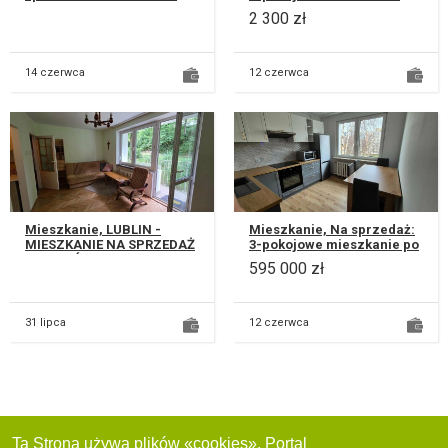
mieszkanie o powierzchni
położone na osiedlu
2 300 zł
56 m² znajdujące się w
Koncertowa Dolina. W
Lublini...
skład mieszka...
14 czerwca
12 czerwca
Mieszkanie, LUBLIN -
Mieszkanie, Na sprzedaż:
MIESZKANIE NA SPRZEDAŻ
3-pokojowe mieszkanie po
(BEZPOŚREDNIO)
generalnym remoncie w
595 000 zł
Kawalerka z dużym
2024 r.– Czechów, ul.
potencjałem aranżacy...
Leszet...
31 lipca
12 czerwca
Ta Strona używa plików «cookies». Portal