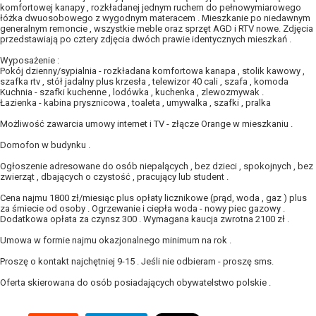
komfortowej kanapy , rozkładanej jednym ruchem do pełnowymiarowego
łóżka dwuosobowego z wygodnym materacem . Mieszkanie po niedawnym
generalnym remoncie , wszystkie meble oraz sprzęt AGD i RTV nowe. Zdjęcia
przedstawiają po cztery zdjęcia dwóch prawie identycznych mieszkań .
Wyposażenie :
Pokój dzienny/sypialnia - rozkładana komfortowa kanapa , stolik kawowy ,
szafka rtv , stół jadalny plus krzesła , telewizor 40 cali , szafa , komoda
Kuchnia - szafki kuchenne , lodówka , kuchenka , zlewozmywak .
Łazienka - kabina prysznicowa , toaleta , umywalka , szafki , pralka
Możliwość zawarcia umowy internet i TV - złącze Orange w mieszkaniu .
Domofon w budynku .
Ogłoszenie adresowane do osób niepalących , bez dzieci , spokojnych , bez
zwierząt , dbających o czystość , pracujący lub student .
Cena najmu 1800 zł/miesiąc plus opłaty licznikowe (prąd, woda , gaz ) plus
za śmiecie od osoby . Ogrzewanie i ciepła woda - nowy piec gazowy .
Dodatkowa opłata za czynsz 300 . Wymagana kaucja zwrotna 2100 zł .
Umowa w formie najmu okazjonalnego minimum na rok .
Proszę o kontakt najchętniej 9-15 . Jeśli nie odbieram - proszę sms.
Oferta skierowana do osób posiadających obywatelstwo polskie .