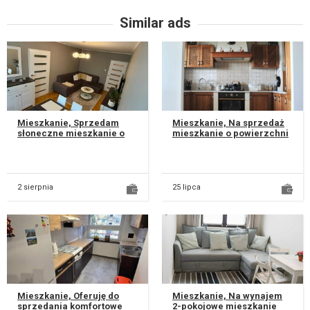
Similar ads
Mieszkanie, Sprzedam
Mieszkanie, Na sprzedaż
słoneczne mieszkanie o
mieszkanie o powierzchni
powierzchni 54m2, (3
82,5 m², położone na 3.
pokoje + kuchnia)
piętrze w kameralnym,
położone przy uli...
trzyp...
2 sierpnia
25 lipca
Mieszkanie, Oferuję do
Mieszkanie, Na wynajem
sprzedania komfortowe
2-pokojowe mieszkanie