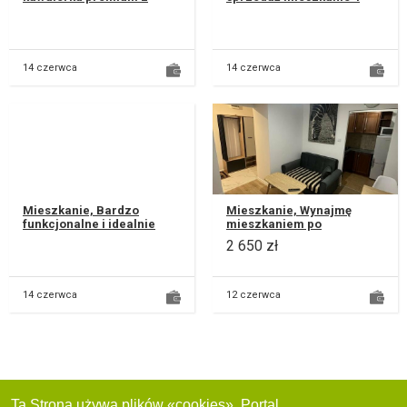
wydzieloną sypialnią
pokojowe w bezpośrednim
Węglinek ul. Koralowa Są
sąsiedztwie najlepszych
mieszkania, kt...
lubelsk...
14 czerwca
14 czerwca
Mieszkanie, Bardzo
Mieszkanie, Wynajmę
funkcjonalne i idealnie
mieszkaniem po
wykończone mieszkanie.
generalnym remoncie , na
2 650 zł
ul. Różana Pełne
ulicy Juranda dzielnica
wyposażenie:...
LSM. 10 minut pi...
14 czerwca
12 czerwca
Ta Strona używa plików «cookies». Portal