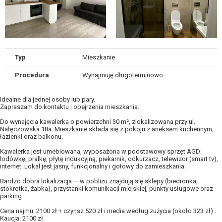
Typ
Mieszkanie
Procedura
Wynajmuję długoterminowo
Idealne dla jednej osoby lub pary.
Zapraszam do kontaktu i obejrzenia mieszkania.
Do wynajęcia kawalerka o powierzchni 30 m², zlokalizowana przy ul.
Nałęczowska 18a. Mieszkanie składa się z pokoju z aneksem kuchennym,
łazienki oraz balkonu.
Kawalerka jest umeblowana, wyposażona w podstawowy sprzęt AGD:
lodówkę, pralkę, płytę indukcyjną, piekarnik, odkurzacz, telewizor (smart tv),
internet. Lokal jest jasny, funkcjonalny i gotowy do zamieszkania.
Bardzo dobra lokalizacja — w pobliżu znajdują się sklepy (biedronka,
stokrotka, żabka), przystanki komunikacji miejskiej, punkty usługowe oraz
parking.
Cena najmu: 2100 zł + czynsz 520 zł i media według zużycia (około 323 zł) .
Kaucja: 2100 zł.