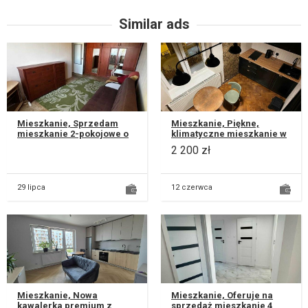
Similar ads
Mieszkanie, Sprzedam
Mieszkanie, Piękne,
mieszkanie 2-pokojowe o
klimatyczne mieszkanie w
powierzchni 47,50 m²,
secesyjnej kamienicy
2 200 zł
położone na 3 piętrze w
położonej w centrum
wieżowcu...
Lublina. Powie...
29 lipca
12 czerwca
Mieszkanie, Nowa
Mieszkanie, Oferuje na
kawalerka premium z
sprzedaż mieszkanie 4