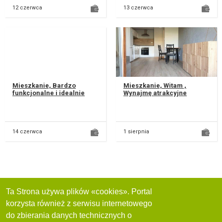
12 czerwca
13 czerwca
Mieszkanie, Bardzo
Mieszkanie, Witam ,
funkcjonalne i idealnie
Wynajmę atrakcyjne
wykończone mieszkanie.
mieszkanie wykończone w
ul. Różana Pełne
wysokim standardzie.
wyposażenie:...
Mieszkanie n...
14 czerwca
1 sierpnia
Ta Strona używa plików «cookies». Portal
korzysta również z serwisu internetowego
do zbierania danych technicznych o