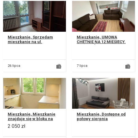
Mieszkanie, Sprzedam
Mieszkanie, UMOWA
mieszkanie na ul.
CHĘTNIE NA 12 MIESIĘCY.
Pozytywistów 3,
PRZY KRÓTSZYM OKRESIE
4pokojowe, jeden pokój z
CENA DO
balkonem, duża kuchn...
INDYWIDUALNEGO
UZGODNIENIA....
26 lipca
7 lipca
Mieszkanie, Mieszkanie
Mieszkanie, Dostępne od
znajduje się w bloku na
połowy sierpnia
ulicy Pana Tadeusza 12, na
Komfortowe mieszkanie 38
2 050 zł
trzecim piętrze, na
M2 z miejscem
osiedl...
parkingowym. Salon po...