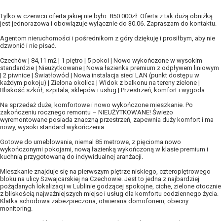
Tylko w czerwcu oferta jakiej nie było. 850 000zł. Oferta z tak dużą obniżką
jest jednorazowa i obowiązuje wyłącznie do 30.06. Zapraszam do kontaktu.
Agentom nieruchomości i pośrednikom z góry dziękuję i prosiłbym, aby nie
dzwonić i nie pisać.
Czechów | 84,11 m2 | 1 piętro | 5 pokoi | Nowo wykończone w wysokim
standardzie | Nieużytkowane | Nowa łazienka premium z odpływem liniowym
| 2 piwnice | Światłowód | Nowa instalacja sieci LAN (punkt dostępu w
każdym pokoju) | Zielona okolica | Widok z balkonu na tereny zielone |
Bliskość szkół, szpitala, sklepów i usług | Przestrzeń, komfort i wygoda
Na sprzedaż duże, komfortowe i nowo wykończone mieszkanie. Po
zakończeniu rocznego remontu – NIEUŻYTKOWANE! Świeżo
wyremontowane posiada znaczną przestrzeń, zapewnia duży komfort i ma
nowy, wysoki standard wykończenia.
Gotowe do umeblowania, niemal 85 metrowe, z pięcioma nowo
wykończonymi pokojami, nową łazienką wykończoną w klasie premium i
kuchnią przygotowaną do indywidualnej aranżacji.
Mieszkanie znajduje się na pierwszym piętrze niskiego, czteropiętrowego
bloku na ulicy Szwajcarskiej na Czechowie. Jest to jedna z najbardziej
pożądanych lokalizacji w Lublinie godzącej spokojne, ciche, zielone otocznie
z bliskością najważniejszych miejsc i usług dla komfortu codziennego życia.
Klatka schodowa zabezpieczona, otwierana domofonem, obecny
monitoring.