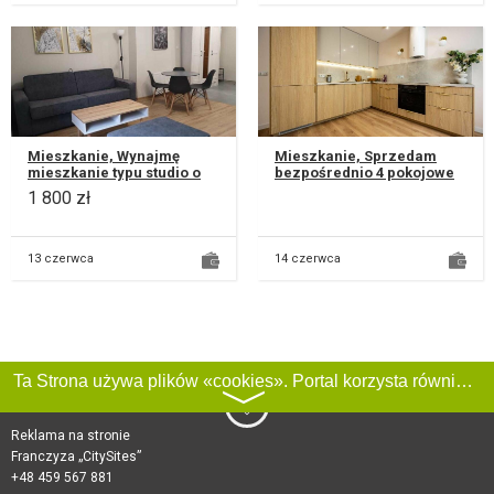
Mieszkanie, Wynajmę
Mieszkanie, Sprzedam
mieszkanie typu studio o
bezpośrednio 4 pokojowe
powierzchni 33 m2
mieszkanie po generalnym
1 800 zł
dostępne od zaraz na 1
remoncie znajdujące się
piętrze kamien...
na dzi...
13 czerwca
14 czerwca
Ta Strona używa plików «cookies». Portal korzysta również z serwisu internetowego do zbierania danych technicznych o odwiedzających w celu uzyskania informacji marketingowych i statystycznych. Warunki przetwarzania danych odwiedzających Stronę, patrz:
〉
Reklama na stronie
Franczyza „CitySites”
+48 459 567 881