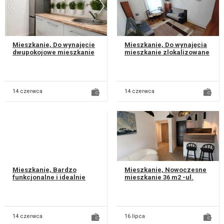
Mieszkanie, Do wynajęcie
Mieszkanie, Do wynajęcia
dwupokojowe mieszkanie
mieszkanie zlokalizowane
przy ul. Młodej Polski 14.
przy ul. Krańcowej, Lokal
Blisko Auchan, Akademia
składa sie z: • dwóch...
N...
14 czerwca
14 czerwca
Mieszkanie, Bardzo
Mieszkanie, Nowoczesne
funkcjonalne i idealnie
mieszkanie 36 m2 -ul.
wykończone mieszkanie.
Północna 26 Do wynajęcia
ul. Różana Pełne
komfortowe, nowe
wyposażenie:...
mieszkanie...
14 czerwca
16 lipca