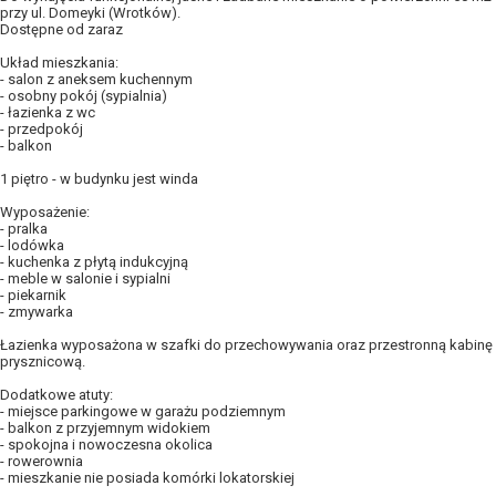
przy ul. Domeyki (Wrotków).
Dostępne od zaraz
Układ mieszkania:
- salon z aneksem kuchennym
- osobny pokój (sypialnia)
- łazienka z wc
- przedpokój
- balkon
1 piętro - w budynku jest winda
Wyposażenie:
- pralka
- lodówka
- kuchenka z płytą indukcyjną
- meble w salonie i sypialni
- piekarnik
- zmywarka
Łazienka wyposażona w szafki do przechowywania oraz przestronną kabinę
prysznicową.
Dodatkowe atuty:
- miejsce parkingowe w garażu podziemnym
- balkon z przyjemnym widokiem
- spokojna i nowoczesna okolica
- rowerownia
- mieszkanie nie posiada komórki lokatorskiej