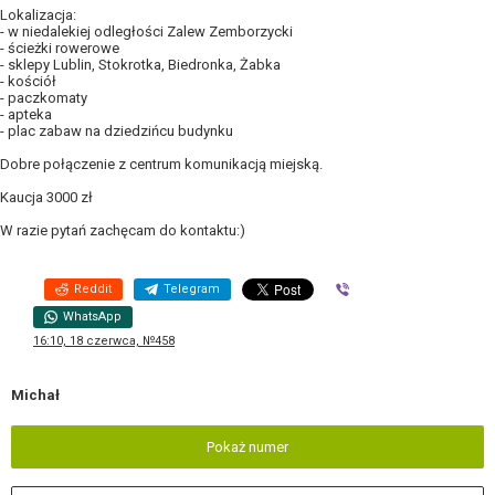
Lokalizacja:
- w niedalekiej odległości Zalew Zemborzycki
- ścieżki rowerowe
- sklepy Lublin, Stokrotka, Biedronka, Żabka
- kościół
- paczkomaty
- apteka
- plac zabaw na dziedzińcu budynku
Dobre połączenie z centrum komunikacją miejską.
Kaucja 3000 zł
W razie pytań zachęcam do kontaktu:)
Reddit
Telegram
Viber
WhatsApp
16:10, 18 czerwca, №458
Michał
Pokaż numer