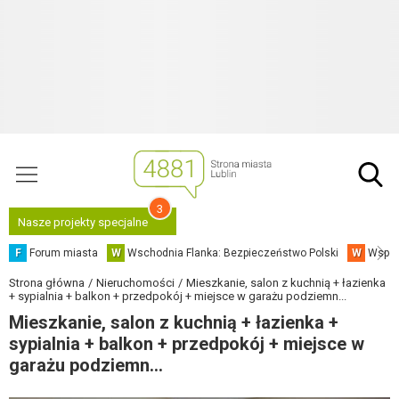
3
Nasze projekty specjalne
F
Forum miasta
W
Wschodnia Flanka: Bezpieczeństwo Polski
W
Współ
Strona główna
Nieruchomości
Mieszkanie, salon z kuchnią + łazienka
+ sypialnia + balkon + przedpokój + miejsce w garażu podziemn...
Mieszkanie, salon z kuchnią + łazienka +
sypialnia + balkon + przedpokój + miejsce w
garażu podziemn...