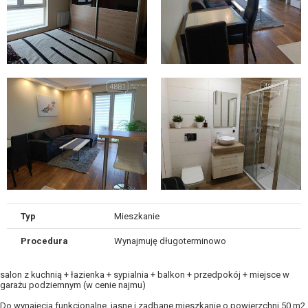
Typ
Mieszkanie
Procedura
Wynajmuję długoterminowo
salon z kuchnią + łazienka + sypialnia + balkon + przedpokój + miejsce w
garażu podziemnym (w cenie najmu)
Do wynajęcia funkcjonalne, jasne i zadbane mieszkanie o powierzchni 50 m2