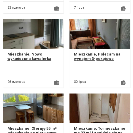
23 czerwca
7 lipca
Mieszkanie, Nowo
Mieszkanie, Polecam na
wykończona kawalerka
wynajem 3-pokojowe
zlokalizowana jest w przy
mieszkanie o powierzchni
ul. Pana Balcera i ul. Zana,
46 m², zlokalizowane przy
dzielni...
ul. Lwo...
26 czerwca
30 lipca
Mieszkanie, Oferuję 55 m²
Mieszkanie, To mieszkanie
mieszkania na pierwszym
ma 33 m² i znajduje się na