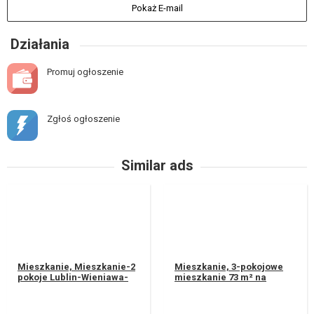
Pokaż E-mail
Działania
Promuj ogłoszenie
Zgłoś ogłoszenie
Similar ads
Mieszkanie, Mieszkanie-2
Mieszkanie, 3-pokojowe
pokoje Lublin-Wieniawa-
mieszkanie 73 m² na
Ogródkowa Powierzchnia
wynajem od września.
mieszkania 38,87 mkw +
Lublin - Poręba. Blok 2-
piwni...
piętrowy....