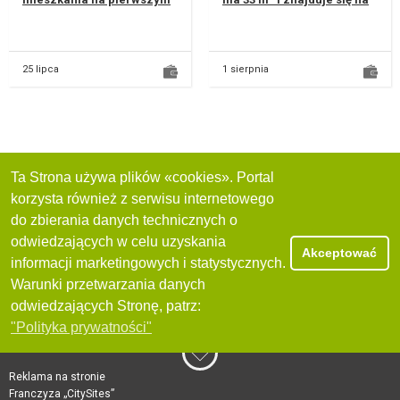
piętrze w bloku. Wnętrze
pierwszym piętrze w
jest jasne, z białymi ści...
Lublinie przy ul
pulawskiej...
25 lipca
1 sierpnia
Ta Strona używa plików «cookies». Portal
korzysta również z serwisu internetowego
do zbierania danych technicznych o
odwiedzających w celu uzyskania
Akceptować
informacji marketingowych i statystycznych.
Warunki przetwarzania danych
odwiedzających Stronę, patrz:
"Polityka prywatności"
Reklama na stronie
Franczyza „CitySites”